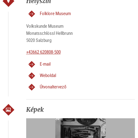
Helyszín
Folklore Museum
Volkskunde Museum
Monatsschlössl Hellbrunn
5020 Salzburg
+43662 620808-500
E-mail
Weboldal
Útvonaltervező
Képek