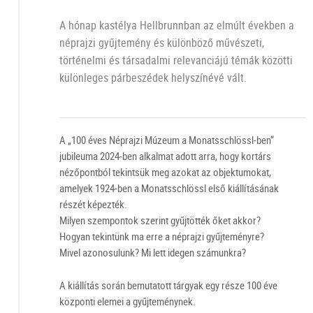
A hónap kastélya Hellbrunnban az elmúlt években a
néprajzi gyűjtemény és különböző művészeti,
történelmi és társadalmi relevanciájú témák közötti
különleges párbeszédek helyszínévé vált.
A „100 éves Néprajzi Múzeum a Monatsschlössl-ben“
jubileuma 2024-ben alkalmat adott arra, hogy kortárs
nézőpontból tekintsük meg azokat az objektumokat,
amelyek 1924-ben a Monatsschlössl első kiállításának
részét képezték.
Milyen szempontok szerint gyűjtötték őket akkor?
Hogyan tekintünk ma erre a néprajzi gyűjteményre?
Mivel azonosulunk? Mi lett idegen számunkra?
A kiállítás során bemutatott tárgyak egy része 100 éve
központi elemei a gyűjteménynek.