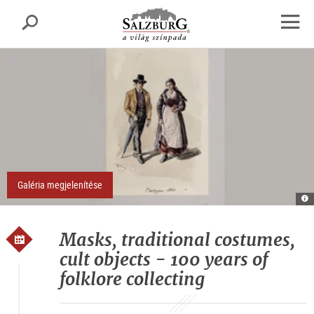
Salzburg
Keresés
sr.skipnav.Zum
sr.skipnav.Zum
sr.skipnav.Zu
Inhalt
Hauptmenü
den
Navig
springen
springen
Kontaktinformationen
megny
Galéria megjelenítése
Fr
Ku
Fl
Tr
(
Masks, traditional costumes,
Sa
M
cult objects - 100 years of
folklore collecting