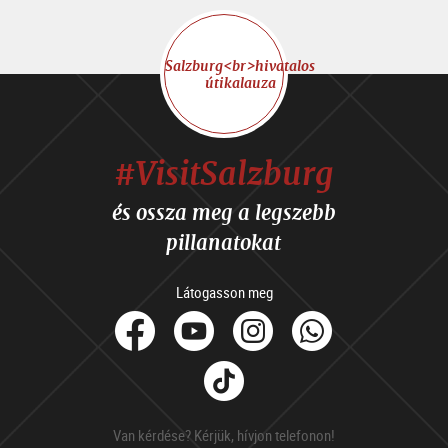
Salzburg<br>hivatalos
útikalauza
#VisitSalzburg
és ossza meg a legszebb
pillanatokat
Látogasson meg
facebook
Youtube
Instagram
Whats
Tik
Tok
Van kérdése? Kérjük, hívjon telefonon!