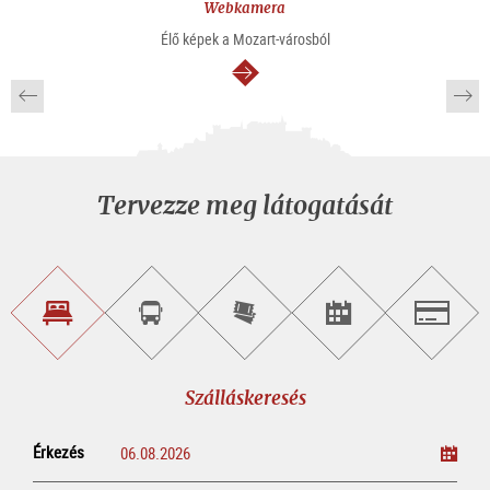
Webkamera
Élő képek a Mozart-városból
Tovább
Tervezze meg látogatását
Szálláskeresés
Városnéző
Online
Rendezvény
Salzburg
túra
jegyvásárlás
keresése
foglalása
Szálláskeresés
Érkezés