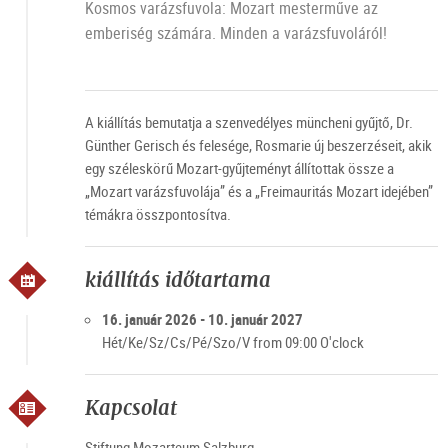
Kosmos varázsfuvola: Mozart mesterműve az
emberiség számára. Minden a varázsfuvoláról!
A kiállítás bemutatja a szenvedélyes müncheni gyűjtő, Dr.
Günther Gerisch és felesége, Rosmarie új beszerzéseit, akik
egy széleskörű Mozart-gyűjteményt állítottak össze a
„Mozart varázsfuvolája” és a „Freimauritás Mozart idejében”
témákra összpontosítva.
kiállítás időtartama
16. január 2026 - 10. január 2027
Hét/Ke/Sz/Cs/Pé/Szo/V from 09:00 O'clock
Kapcsolat
Stiftung Mozarteum Salzburg