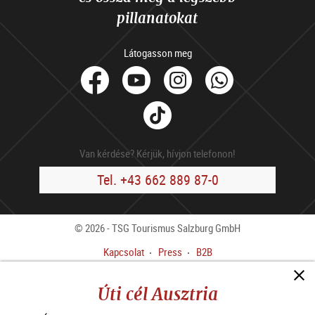
pillanatokat
Látogasson meg
facebook
Youtube
Instagram
Whats
Tik
Tok
Van kérdése? Kérjük, hívjon telefonon!
Tel. +43 662 889 87-0
© 2026 - TSG Tourismus Salzburg GmbH
Kapcsolat
Press
B2B
Impresszum
ÁSZF
Úti cél Ausztria
Adatvédelmi előírások