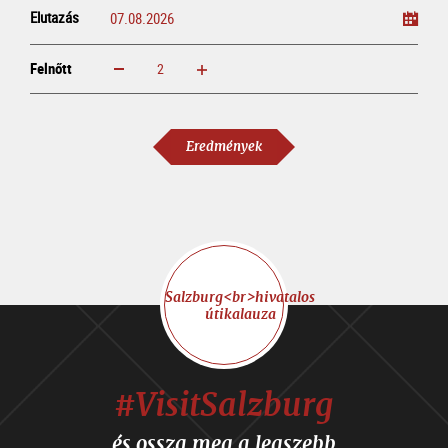
Elutazás
Felnőtt
növelem
csökkentem
Felnőtt
Eredmények
Salzburg<br>hivatalos
útikalauza
#VisitSalzburg
és ossza meg a legszebb