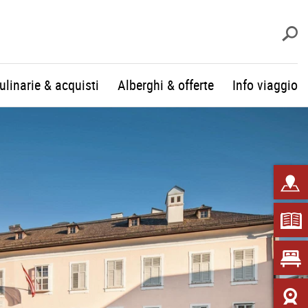
c
culinarie & acquisti
Alberghi & offerte
Info viaggio