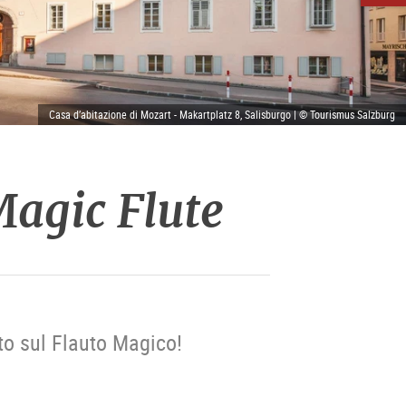
Casa d’abitazione di Mozart - Makartplatz 8, Salisburgo | © Tourismus Salzburg
Magic Flute
to sul Flauto Magico!