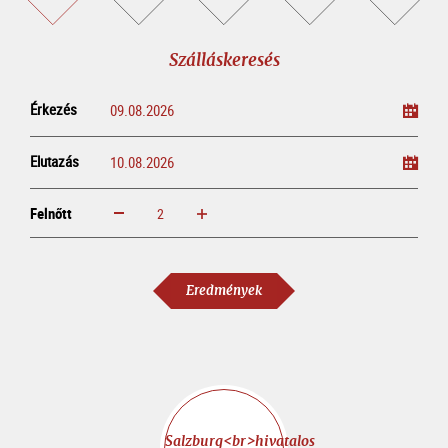
túra
jegyvásárlás
keresése
foglalása
Szálláskeresés
Érkezés
Elutazás
Felnőtt
növelem
csökkentem
Felnőtt
Eredmények
Salzburg<br>hivatalos