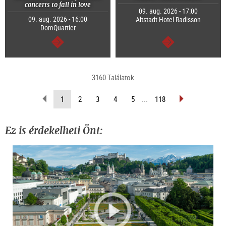
concerts to fall in love
09. aug. 2026 - 17:00
09. aug. 2026 - 16:00
Altstadt Hotel Radisson
DomQuartier
Tovább
Tovább
3160 Találatok
Lapozás
Lapozás
(Aktuális
1
2
3
4
5
...
118
vissza
előre
oldal)
Ez is érdekelheti Önt: