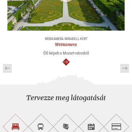
WEBKAMERA MIRABELL-KERT
Webkamera
Élő képek a Mozart-városból
Tovább
Tervezze meg látogatását
Szálláskeresés
Városnéző
Online
Rendezvény
Salzburg