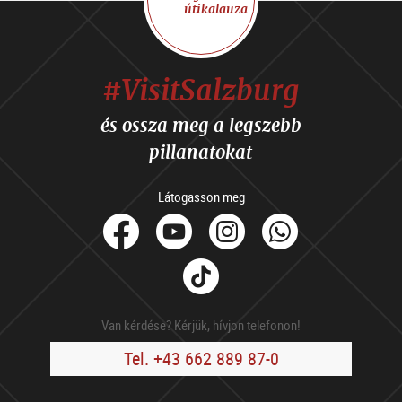
útikalauza
#VisitSalzburg
és ossza meg a legszebb
pillanatokat
Látogasson meg
facebook
Youtube
Instagram
Whats
Tik
Tok
Van kérdése? Kérjük, hívjon telefonon!
Tel. +43 662 889 87-0