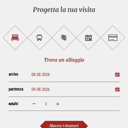
Progetta la tua visita
Trova
Prenota
Compra
Trova
Salzburg
un
un
i
gli
alloggio
sightseeing
biglietti
eventi
tour
online
Trova un alloggio
arrivo
partenza
adulti
ingrandisci
diminuisci
adulti
Mostra i risultati