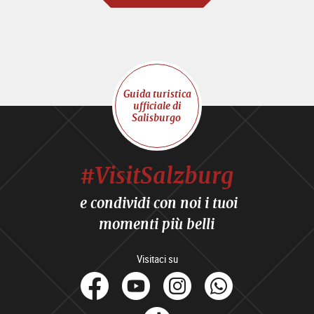
Guida turistica
ufficiale di
Salisburgo
#VisitSalzburg
e condividi con noi i tuoi
momenti più belli
Visitaci su
facebook
Youtube
Instagram
Whats