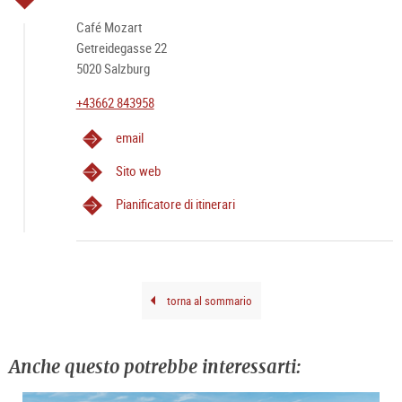
/
Piatti senza glutine e vegetariani
G.
Brei
Café Mozart
Getreidegasse 22
Spazi e informazioni per gruppi
5020 Salzburg
2 stanze
+43662 843958
Posti a sedere per stanza: 50/50
Gruppi benvenuti
email
Ulteriori caratteristiche
Sito web
Adatto ai bambini
Pianificatore di itinerari
Accessibile
Animali domestici ammessi
Gruppi scolastici benvenuti
torna al sommario
Anche questo potrebbe interessarti: