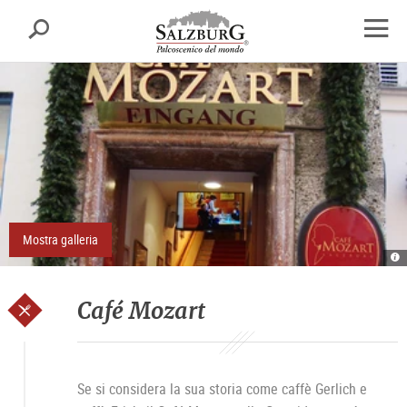
Salisburgo
cerca
sr.skipnav.Zum
sr.skipnav.Zum
sr.skipnav.Zu
Inhalt
Hauptmenü
den
apri
springen
springen
Kontaktinformationen
finest
di
navig
Mostra galleria
Ca
M
Ca
M
Café Mozart
Se si considera la sua storia come caffè Gerlich e