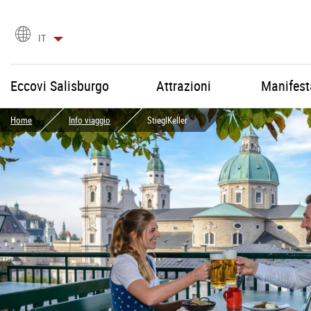
Scegli
IT
la
lingua
Eccovi Salisburgo
Attrazioni
Manifest
Home
Info viaggio
StieglKeller