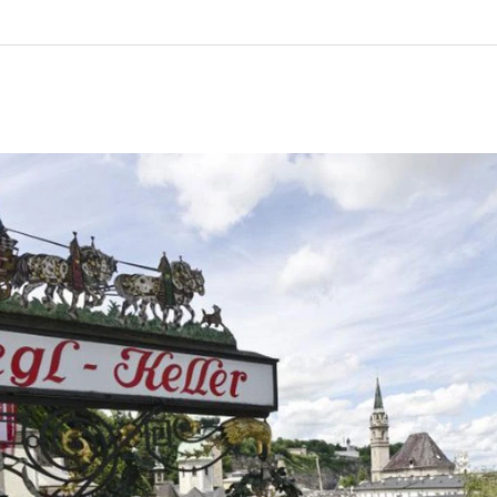
ghese – attività premiata
i