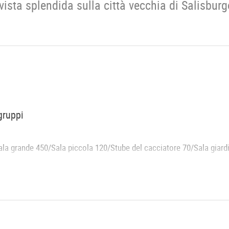
 vista splendida sulla città vecchia di Salisburg
gruppi
Sala grande 450/Sala piccola 120/Stube del cacciatore 70/Sala giar
0/200
i 150 persone benvenuti