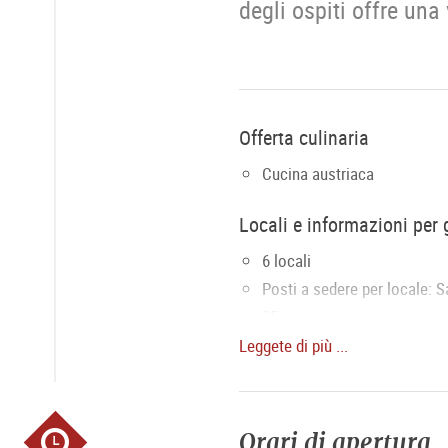
degli ospiti offre una
Offerta culinaria
Cucina austriaca
Locali e informazioni per 
6 locali
Posti a sedere per locale: 
25
Posti a sedere terrazze: 20
Leggete di più ...
Gruppi fino a un massimo d
Premi
Orari di apertura