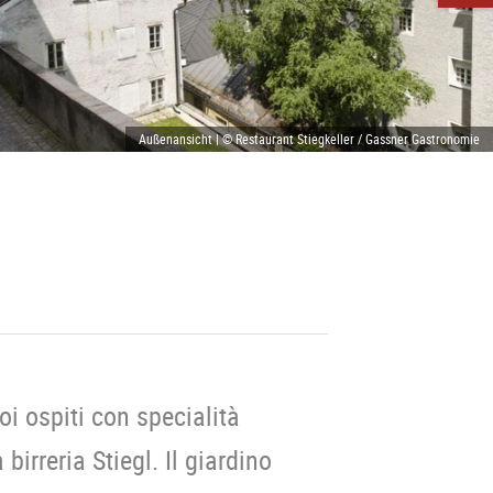
Außenansicht | © Restaurant Stiegkeller / Gassner Gastronomie
uoi ospiti con specialità
birreria Stiegl. Il giardino