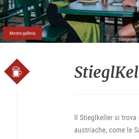
Mostra galleria
Gastgarten |
StieglKel
Il Stieglkeller si trov
austriache, come le Sal