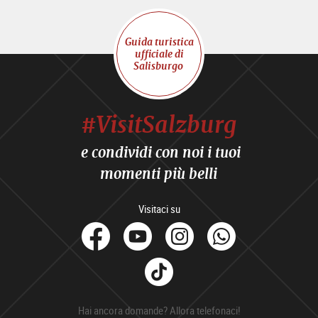
Guida turistica
ufficiale di
Salisburgo
#VisitSalzburg
e condividi con noi i tuoi
momenti più belli
Visitaci su
facebook
Youtube
Instagram
Whats
Tik
Tok
Hai ancora domande? Allora telefonaci!