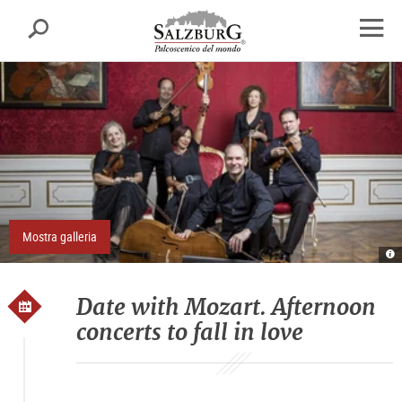
Salisburgo
cerca
sr.skipnav.Zum
sr.skipnav.Zum
sr.skipnav.Zu
Inhalt
Hauptmenü
den
apri
springen
springen
Kontaktinformationen
finest
di
navig
Mostra galleria
Re
E
S
D
Date with Mozart. Afternoon
concerts to fall in love