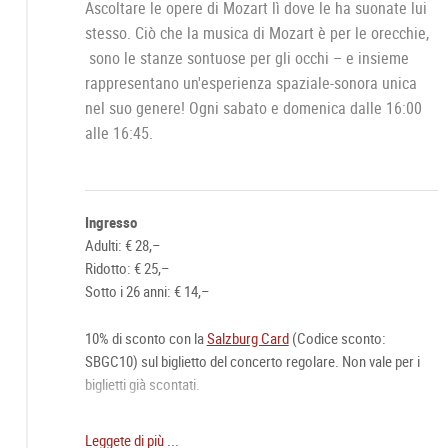
Ascoltare le opere di Mozart lì dove le ha suonate lui
stesso. Ciò che la musica di Mozart è per le orecchie,
sono le stanze sontuose per gli occhi – e insieme
rappresentano un'esperienza spaziale-sonora unica
nel suo genere! Ogni sabato e domenica dalle 16:00
alle 16:45.
Ingresso
Adulti: € 28,–
Ridotto: € 25,–
Sotto i 26 anni: € 14,–
10% di sconto con la
Salzburg Card
(Codice sconto:
SBGC10) sul biglietto del concerto regolare. Non vale per i
biglietti già scontati.
Biglietto online raccomandato:
Leggete di più ...