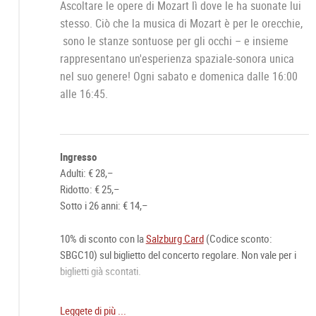
Ascoltare le opere di Mozart lì dove le ha suonate lui
stesso. Ciò che la musica di Mozart è per le orecchie,
sono le stanze sontuose per gli occhi – e insieme
rappresentano un'esperienza spaziale-sonora unica
nel suo genere! Ogni sabato e domenica dalle 16:00
alle 16:45.
Ingresso
Adulti: € 28,–
Ridotto: € 25,–
Sotto i 26 anni: € 14,–
10% di sconto con la
Salzburg Card
(Codice sconto:
SBGC10) sul biglietto del concerto regolare. Non vale per i
biglietti già scontati.
Biglietto online raccomandato:
Leggete di più ...