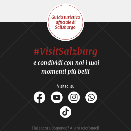
Guida turistica
ufficiale di
Salisburgo
#VisitSalzburg
e condividi con noi i tuoi
momenti più belli
Visitaci su
facebook
Youtube
Instagram
Whats
Tik
Tok
Hai ancora domande? Allora telefonaci!