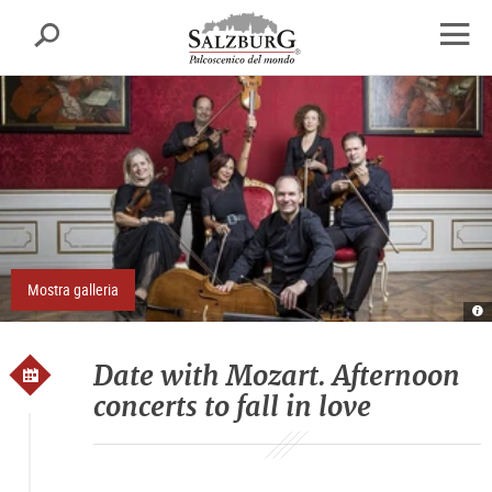
Salisburgo
cerca
sr.skipnav.Zum
sr.skipnav.Zum
sr.skipnav.Zu
Inhalt
Hauptmenü
den
apri
springen
springen
Kontaktinformationen
finest
di
navig
Mostra galleria
Re
E
S
D
Date with Mozart. Afternoon
concerts to fall in love