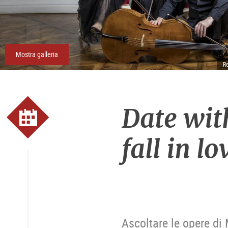
Mostra galleria
R
Date wit
fall in lo
Ascoltare le opere di 