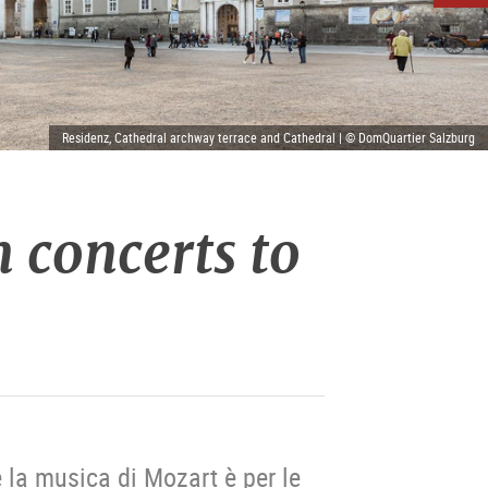
Residenz, Cathedral archway terrace and Cathedral | © DomQuartier Salzburg
 concerts to
e la musica di Mozart è per le