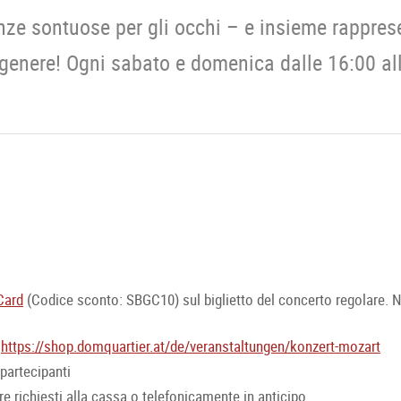
nze sontuose per gli occhi – e insieme rappres
genere! Ogni sabato e domenica dalle 16:00 al
Card
(Codice sconto: SBGC10) sul biglietto del concerto regolare. Non
:
https://shop.domquartier.at/de/veranstaltungen/konzert-mozart
partecipanti
e richiesti alla cassa o telefonicamente in anticipo.