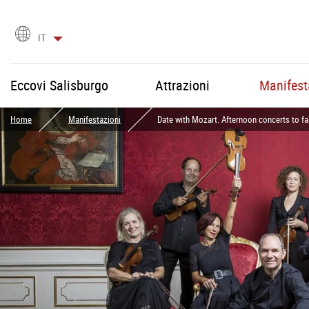
Scegli
IT
la
lingua
Eccovi Salisburgo
Attrazioni
Manifest
Home
Manifestazioni
Date with Mozart. Afternoon concerts to fal