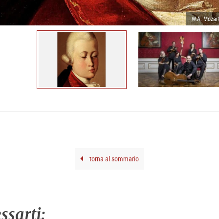
W.A. Mozart
torna al sommario
ssarti: