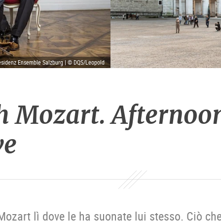
esidenz Ensemble Salzburg | © DQS/Leopold
h Mozart. Afternoon
ve
Mozart lì dove le ha suonate lui stesso. Ciò ch