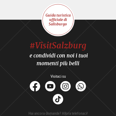
Guida turistica
ufficiale di
Salisburgo
#VisitSalzburg
e condividi con noi i tuoi
momenti più belli
Visitaci su
facebook
Youtube
Instagram
Whats
Tik
Tok
Hai ancora domande? Allora telefonaci!