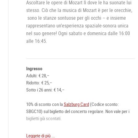
Ascoltare le opere di Mozart lì dove le ha suonate lui
stesso. Ciò che la musica di Mozart è per le orecchie,
sono le stanze sontuose per gli occhi – e insieme
rappresentano un'esperienza spaziale-sonora unica
nel suo genere! Ogni sabato e domenica dalle 16:00
alle 16:45.
Ingresso
Adulti: € 28,–
Ridotto: € 25,–
Sotto i 26 anni: € 14,–
10% di sconto con la
Salzburg Card
(Codice sconto:
SBGC10) sul biglietto del concerto regolare. Non vale per i
biglietti già scontati.
Biglietto online raccomandato:
Leggete di più ...