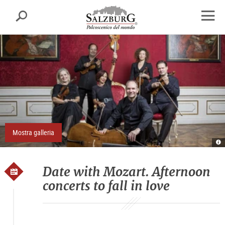
Salisburgo
cerca
sr.skipnav.Zum
sr.skipnav.Zum
sr.skipnav.Zu
Inhalt
Hauptmenü
den
apri
springen
springen
Kontaktinformationen
finest
di
navig
Mostra galleria
Re
E
S
D
Date with Mozart. Afternoon
concerts to fall in love