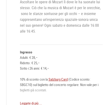
Ascoltare le opere di Mozart lì dove le ha suonate lui
stesso. Ciò che la musica di Mozart è per le orecchie,
sono le stanze sontuose per gli occhi – e insieme
rappresentano un'esperienza spaziale-sonora unica
nel suo genere! Ogni sabato e domenica dalle 16:00
alle 16:45.
Ingresso
Adulti: € 28,–
Ridotto: € 25,–
Sotto i 26 anni: € 14,–
10% di sconto con la
Salzburg Card
(Codice sconto:
SBGC10) sul biglietto del concerto regolare. Non vale per i
biglietti già scontati.
Biglietto online raccomandato:
Leggete di più ...