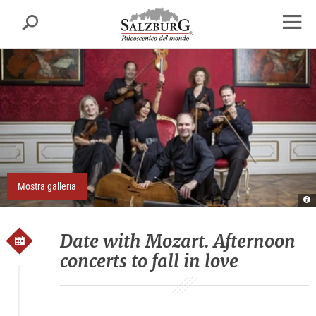
Salisburgo
cerca
sr.skipnav.Zum
sr.skipnav.Zum
sr.skipnav.Zu
Inhalt
Hauptmenü
den
apri
springen
springen
Kontaktinformationen
finest
di
navig
Mostra galleria
Re
E
S
D
Date with Mozart. Afternoon
concerts to fall in love