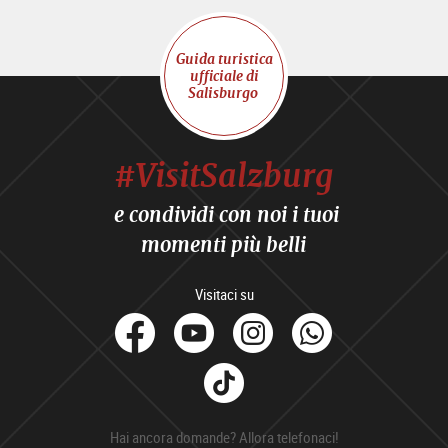
Guida turistica
ufficiale di
Salisburgo
#VisitSalzburg
e condividi con noi i tuoi
momenti più belli
Visitaci su
facebook
Youtube
Instagram
Whats
Tik
Tok
Hai ancora domande? Allora telefonaci!