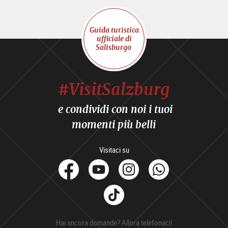
Guida turistica
ufficiale di
Salisburgo
#VisitSalzburg
e condividi con noi i tuoi
momenti più belli
Visitaci su
facebook
Youtube
Instagram
Whats
Tik
Tok
Hai ancora domande? Allora telefonaci!