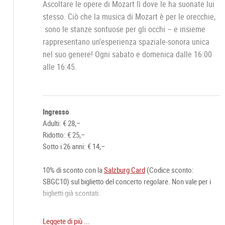
Ascoltare le opere di Mozart lì dove le ha suonate lui
stesso. Ciò che la musica di Mozart è per le orecchie,
sono le stanze sontuose per gli occhi – e insieme
rappresentano un'esperienza spaziale-sonora unica
nel suo genere! Ogni sabato e domenica dalle 16:00
alle 16:45.
Ingresso
Adulti: € 28,–
Ridotto: € 25,–
Sotto i 26 anni: € 14,–
10% di sconto con la
Salzburg Card
(Codice sconto:
SBGC10) sul biglietto del concerto regolare. Non vale per i
biglietti già scontati.
Biglietto online raccomandato:
Leggete di più ...