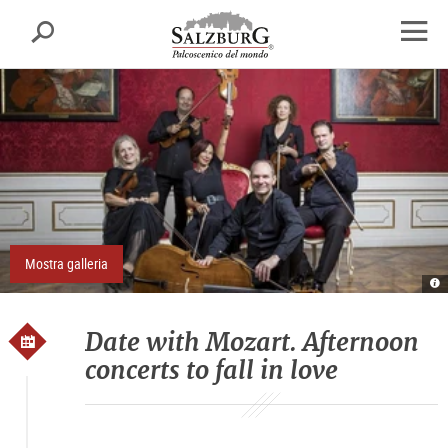
Salisburgo
cerca
sr.skipnav.Zum
sr.skipnav.Zum
sr.skipnav.Zu
Inhalt
Hauptmenü
den
apri
springen
springen
Kontaktinformationen
finest
di
navig
Mostra galleria
Re
E
S
D
Date with Mozart. Afternoon
concerts to fall in love