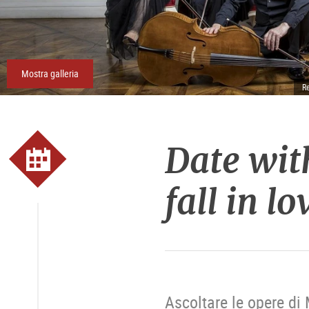
Mostra galleria
R
Date wit
fall in lo
Ascoltare le opere di 