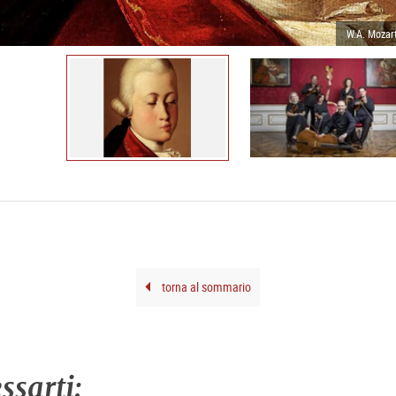
W.A. Mozart
torna al sommario
ssarti: