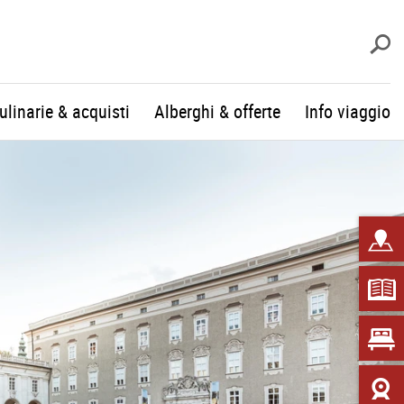
c
culinarie & acquisti
Alberghi & offerte
Info viaggio