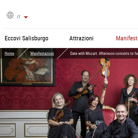
Scegli
IT
la
lingua
Eccovi Salisburgo
Attrazioni
Manifest
Home
Manifestazioni
Date with Mozart. Afternoon concerts to fal