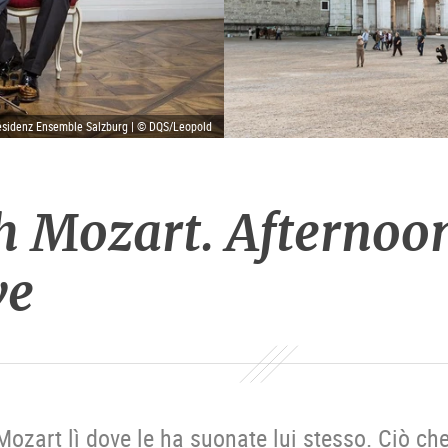
esidenz Ensemble Salzburg | © DQS/Leopold
h Mozart. Afternoon
ve
Mozart lì dove le ha suonate lui stesso. Ciò ch