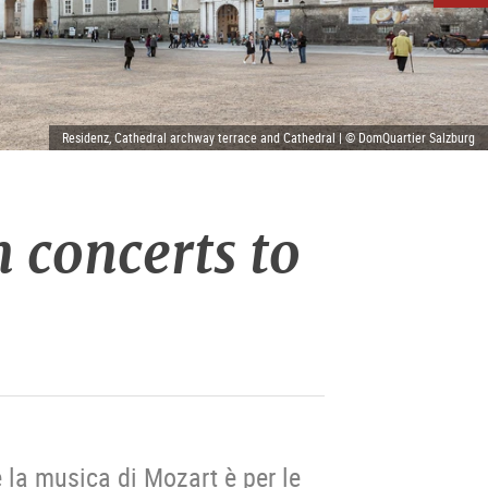
Residenz, Cathedral archway terrace and Cathedral | © DomQuartier Salzburg
 concerts to
e la musica di Mozart è per le