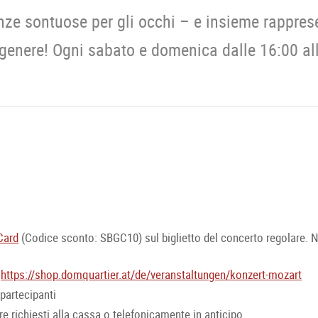
nze sontuose per gli occhi – e insieme rappres
genere! Ogni sabato e domenica dalle 16:00 al
Card
(Codice sconto: SBGC10) sul biglietto del concerto regolare. Non
:
https://shop.domquartier.at/de/veranstaltungen/konzert-mozart
partecipanti
e richiesti alla cassa o telefonicamente in anticipo.