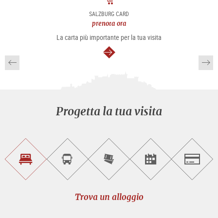
Pacchetto
SALZBURG CARD
prenota ora
La carta più importante per la tua visita
segue
Progetta la tua visita
Trova
Prenota
Compra
Trova
Salzburg
un
un
i
gli
alloggio
sightseeing
biglietti
eventi
tour
online
Trova un alloggio