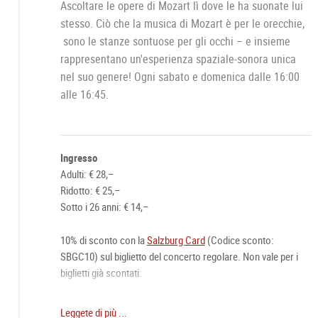
Ascoltare le opere di Mozart lì dove le ha suonate lui
stesso. Ciò che la musica di Mozart è per le orecchie,
sono le stanze sontuose per gli occhi – e insieme
rappresentano un'esperienza spaziale-sonora unica
nel suo genere! Ogni sabato e domenica dalle 16:00
alle 16:45.
Ingresso
Adulti: € 28,–
Ridotto: € 25,–
Sotto i 26 anni: € 14,–
10% di sconto con la
Salzburg Card
(Codice sconto:
SBGC10) sul biglietto del concerto regolare. Non vale per i
biglietti già scontati.
Biglietto online raccomandato:
Leggete di più ...