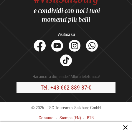
e condividi con noi i tuoi
momenti più belli
Visitaci su
facebook
Youtube
Instagram
Whats
Tik
Tok
Hai ancora domande? Allora telefonaci!
Tel. +43 662 889 87-0
© 2026 - TSG Tourismus Salzburg GmbH
Contatto
Stampa (EN)
B2B
Colofone
CGC