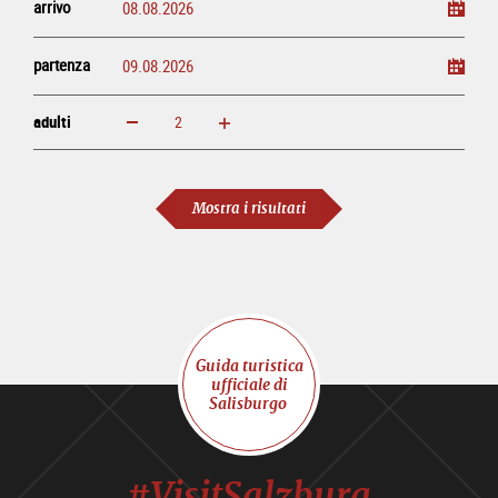
arrivo
partenza
adulti
ingrandisci
diminuisci
adulti
Mostra i risultati
Guida turistica
ufficiale di
Salisburgo
#VisitSalzburg