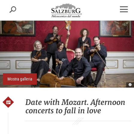
Salisburgo
cerca
sr.skipnav.Zum
sr.skipnav.Zum
sr.skipnav.Zu
Inhalt
Hauptmenü
den
apri
springen
springen
Kontaktinformationen
finest
di
navig
Mostra galleria
Re
E
S
D
Date with Mozart. Afternoon
concerts to fall in love