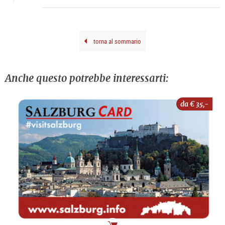
DQS_
Leop
Bod
torna al sommario
Anche questo potrebbe interessarti:
da €
35,-