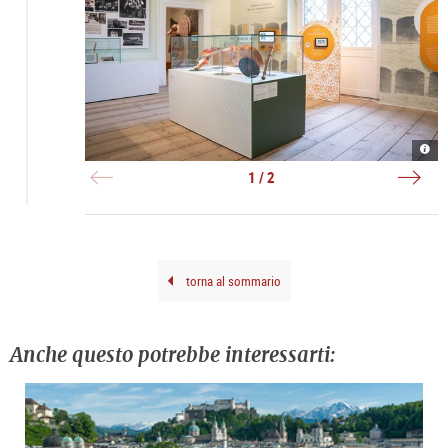
Auss
Bema
|
Telle
©
und
1 / 2
Salz
Edel
Mus
|
Riga
©
Salz
Mus
Riga
torna al sommario
Anche questo potrebbe interessarti: