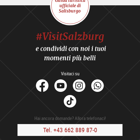
Guida turistica
ufficiale di
Salisburgo
#VisitSalzburg
e condividi con noi i tuoi
momenti più belli
Visitaci su
facebook
Youtube
Instagram
Whats
Tik
Tok
Hai ancora domande? Allora telefonaci!
Tel. +43 662 889 87-0