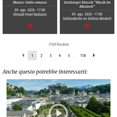
Mozart violin sonatas
Salzburger Klassik "Musik im
Mirabell"
09. ago. 2026 - 17:00
09. ago. 2026 - 17:00
Altstadt Hotel Radisson
Schlosskirche im Schloss Mirabell
segue
segue
3160 Risultati
sfoglia
sfoglia
(pagina
1
2
3
4
5
...
118
indietro
avanti
attuale)
Anche questo potrebbe interessarti: