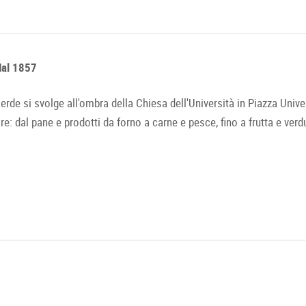
dal 1857
erde si svolge all'ombra della Chiesa dell'Università in Piazza Unive
are: dal pane e prodotti da forno a carne e pesce, fino a frutta e verdur
to Verde è circondato da un'aura molto speciale. Quando, alle 6 del 
iarsi, il mercato Verde è particolarmente visitato. Visitatori e abita
nte il fine settimana, la piazza diventa un popolare punto d'incontro
 pane, dolci, carne e prodotti trasformati, frutta, verdura, alcolici