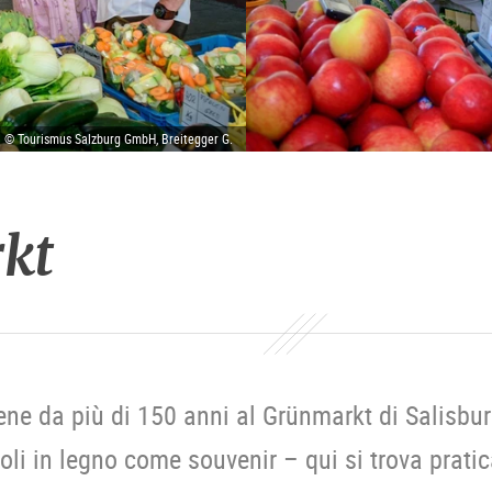
| © Tourismus Salzburg GmbH, Breitegger G.
kt
iene da più di 150 anni al Grünmarkt di Salisburg
attoli in legno come souvenir – qui si trova prati