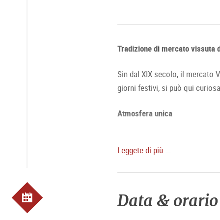
Tradizione di mercato vissuta 
Sin dal XIX secolo, il mercato V
giorni festivi, si può qui curios
Atmosfera unica
Soprattutto il sabato, il merca
Leggete di più ...
porte e la città inizia a risvegl
accogliente. In particolare dura
Specialità: Prodotti agricoli,
Data & orario
Orari del mercato