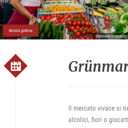
Mostra galleria
Grünmarkt in Salzburg 
Grünmar
Il mercato vivace si t
alcolici, fiori o gioc