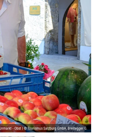
ünmarkt - Obst | © Tourismus Salzburg GmbH, Breitegger G.