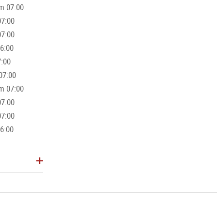
om 07:00
07:00
(eccetto i giorni festivi)
07:00
06:00
7:00
07:00
om 07:00
07:00
07:00
06:00