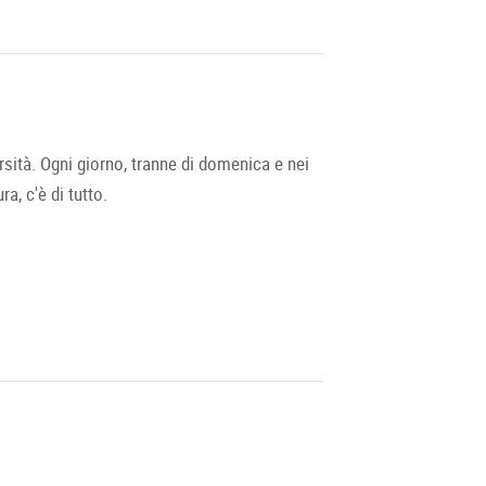
rsità. Ogni giorno, tranne di domenica e nei
a, c'è di tutto.
mattino, le bancarelle del mercato aprono le
nti apprezzano il mercato per l'atmosfera
 per giovani e meno giovani.