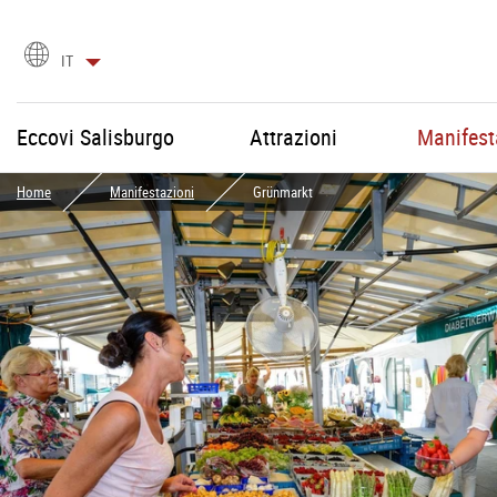
Scegli
IT
la
lingua
Eccovi Salisburgo
Attrazioni
Manifest
Home
Manifestazioni
Grünmarkt