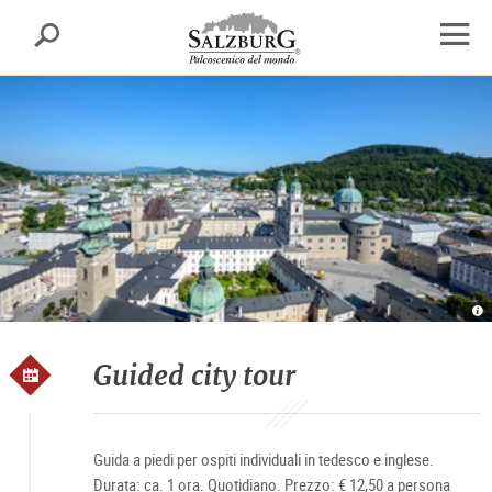
Salisburgo
cerca
sr.skipnav.Zum
sr.skipnav.Zum
sr.skipnav.Zu
Inhalt
Hauptmenü
den
apri
springen
springen
Kontaktinformationen
finest
di
navig
Al
v
S
T
Sa
Guided city tour
Guida a piedi per ospiti individuali in tedesco e inglese.
Durata: ca. 1 ora. Quotidiano. Prezzo: € 12,50 a persona