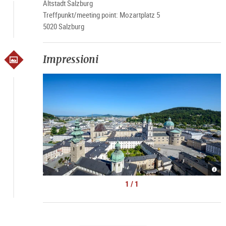
Altstadt Salzburg
Treffpunkt/meeting point: Mozartplatz 5
5020 Salzburg
Impressioni
Alts
von
Salz
1 / 1
|
©
Tour
Salz