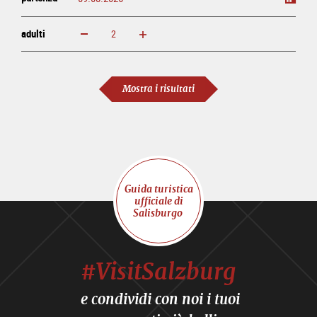
adulti
ingrandisci
diminuisci
adulti
Mostra i risultati
Guida turistica
ufficiale di
Salisburgo
#VisitSalzburg
e condividi con noi i tuoi