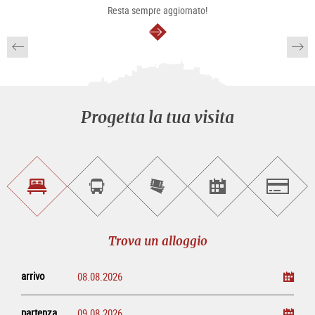
Resta sempre aggiornato!
segue
Progetta la tua visita
Trova
Prenota
Compra
Trova
Salzburg
un
un
i
gli
alloggio
sightseeing
biglietti
eventi
tour
online
Trova un alloggio
arrivo
partenza