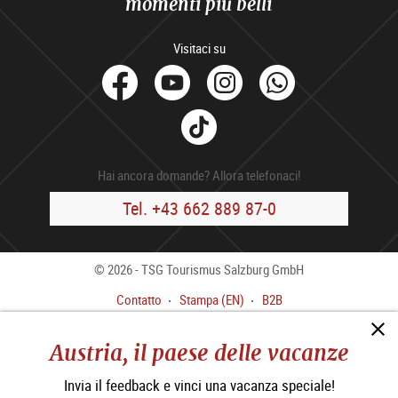
momenti più belli
Visitaci su
facebook
Youtube
Instagram
Whats
Tik
Tok
Hai ancora domande? Allora telefonaci!
Tel. +43 662 889 87-0
© 2026 - TSG Tourismus Salzburg GmbH
Contatto
Stampa (EN)
B2B
Colofone
CGC
Austria, il paese delle vacanze
Informativa sulla privacy
Dichiarazione di accessibilità
Invia il feedback e vinci una vacanza speciale!