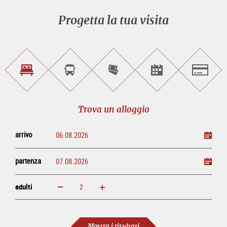
Progetta la tua visita
Trova
Prenota
Compra
Trova
Salzburg
un
un
i
gli
alloggio
sightseeing
biglietti
eventi
tour
online
Trova un alloggio
arrivo
partenza
adulti
ingrandisci
diminuisci
adulti
Mostra i risultati