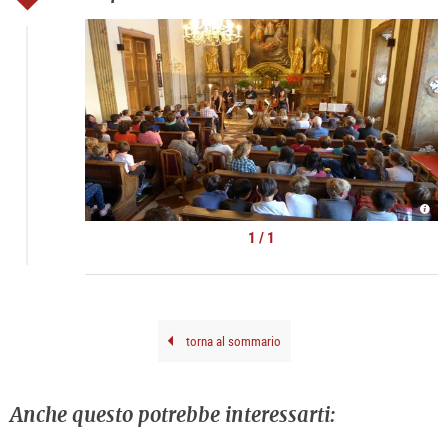
©
Mus
im
1 / 1
Mira
torna al sommario
Anche questo potrebbe interessarti: