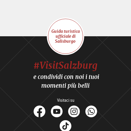
Guida turistica
ufficiale di
Salisburgo
#VisitSalzburg
e condividi con noi i tuoi
momenti più belli
Visitaci su
facebook
Youtube
Instagram
Whats
Tik