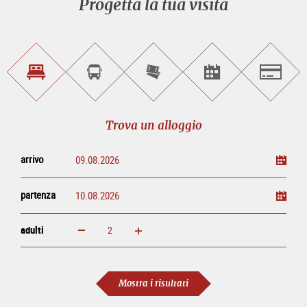
Progetta la tua visita
Trova
Prenota
Compra
Trova
Salzburg
un
un
i
gli
alloggio
sightseeing
biglietti
eventi
tour
online
Trova un alloggio
arrivo
partenza
adulti
ingrandisci
diminuisci
adulti
Mostra i risultati