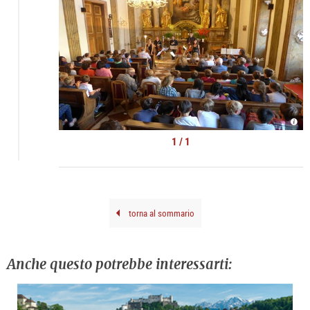
©
Mus
im
1 / 1
Mira
torna al sommario
Anche questo potrebbe interessarti: