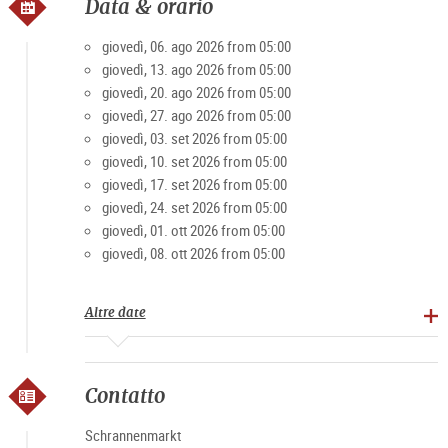
Data & orario
würstel.
giovedì, 06. ago 2026 from 05:00
Ma da dove deriva il nome di questo famoso mercato
giovedì, 13. ago 2026 from 05:00
settimanale?
giovedì, 20. ago 2026 from 05:00
Secondo le tradizioni, il nome ha origine nei magazzini urbani
giovedì, 27. ago 2026 from 05:00
di cereali dell'edificio Schrannengebäude in piazza Mirabell e
giovedì, 03. set 2026 from 05:00
in Schrannengasse.
giovedì, 10. set 2026 from 05:00
giovedì, 17. set 2026 from 05:00
Popolarità della Schranne
giovedì, 24. set 2026 from 05:00
giovedì, 01. ott 2026 from 05:00
giovedì, 08. ott 2026 from 05:00
Sin dalle sue origini, la Schranne è popolare sia tra i turisti
che tra i residenti, il che si riflette anche nell'assegnazione
degli stand: in genere bisogna aspettare fino a dieci anni per
Altre date
avere un proprio stand.
Leggi anche: Un mattino alla Schranne
Contatto
Orari del mercato
Schrannenmarkt