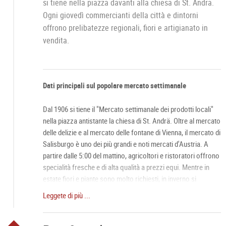
si tiene nella piazza davanti alla chiesa di St. Andrä.
Ogni giovedì commercianti della città e dintorni
offrono prelibatezze regionali, fiori e artigianato in
vendita.
Dati principali sul popolare mercato settimanale
Dal 1906 si tiene il "Mercato settimanale dei prodotti locali"
nella piazza antistante la chiesa di St. Andrä. Oltre al mercato
delle delizie e al mercato delle fontane di Vienna, il mercato di
Salisburgo è uno dei più grandi e noti mercati d'Austria. A
partire dalle 5:00 del mattino, agricoltori e ristoratori offrono
specialità fresche e di alta qualità a prezzi equi. Mentre in
estate fiori e piante sono molto richiesti, in inverno si
vendono ghirlande d'Avvento e a Pasqua i tradizionali
Leggete di più ...
"Palmbuschen" presso i circa 190 stand. Chi ama la cucina
può gustare un sostanzioso pollo arrosto, una chiara zuppa
di pesce o uno snack tipico di Salisburgo presso il chiosco di