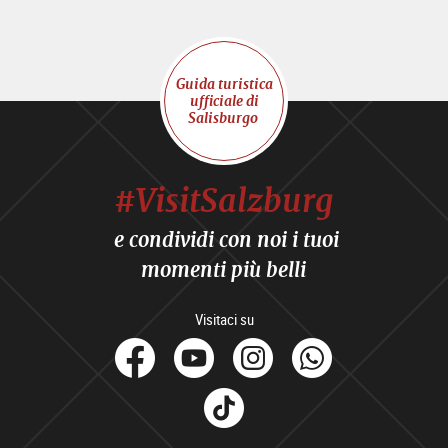
Guida turistica
ufficiale di
Salisburgo
#VisitSalzburg
e condividi con noi i tuoi
momenti più belli
Visitaci su
facebook
Youtube
Instagram
Whats
Tik