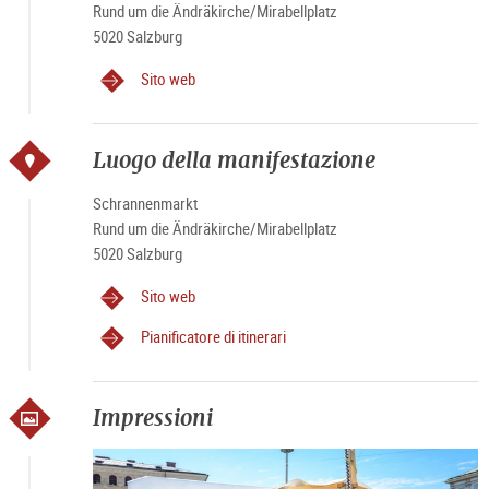
Rund um die Ändräkirche/Mirabellplatz
Tutti i giovedì dalle 4:00 alle 13:00 (mercoledì, se giovedì è un
5020 Salzburg
giorno festivo)
Sito web
Luogo della manifestazione
Schrannenmarkt
Rund um die Ändräkirche/Mirabellplatz
5020 Salzburg
Sito web
Pianificatore di itinerari
Impressioni