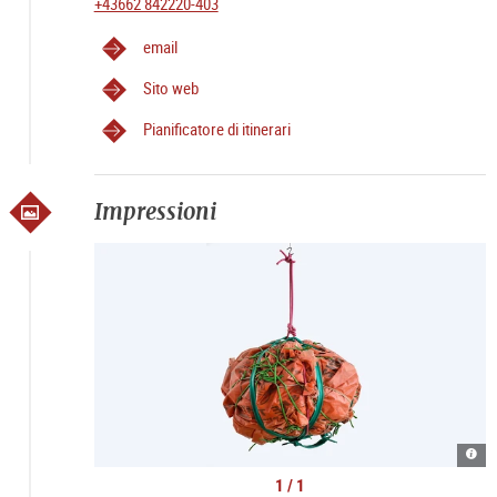
+43662 842220-403
email
Sito web
Pianificatore di itinerari
Impressioni
Stan
Filk
Cent
1 / 1
Brai