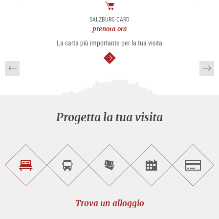
Pacchetto
SALZBURG CARD
prenota ora
La carta più importante per la tua visita
segue
Progetta la tua visita
Trova
Prenota
Compra
Trova
Salzburg
un
un
i
gli
alloggio
sightseeing
biglietti
eventi
tour
online
Trova un alloggio