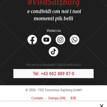
#VisitSalzburg
e condividi con noi i tuoi
momenti più belli
Visitaci su
facebook
Youtube
Instagram
Whats
Tik
Tok
Hai ancora domande? Allora telefonaci!
Tel. +43 662 889 87-0
© 2026 - TSG Tourismus Salzburg GmbH
Contatto
Stampa (EN)
B2B
Colofone
CGC