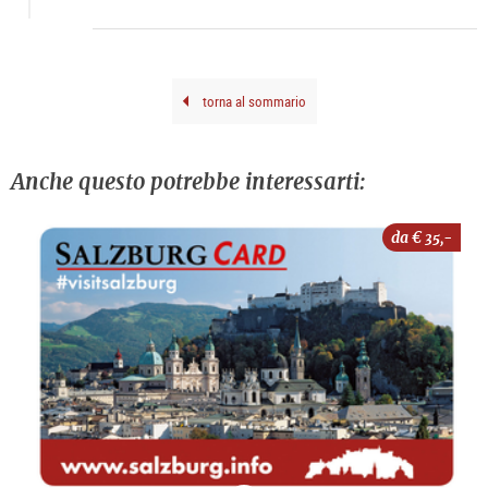
2000
|
©
The
Esta
of
Stan
Filk
torna al sommario
Anche questo potrebbe interessarti:
da €
35,-