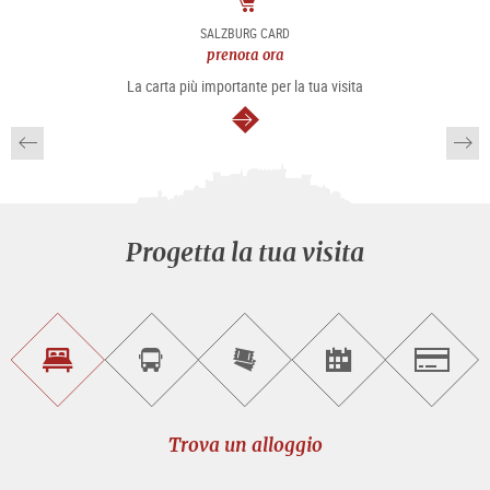
Pacchetto
SALZBURG CARD
prenota ora
La carta più importante per la tua visita
segue
Progetta la tua visita
Trova
Prenota
Compra
Trova
Salzburg
un
un
i
gli
alloggio
sightseeing
biglietti
eventi
tour
online
Trova un alloggio