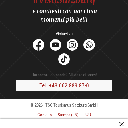
e condividi con noi i tuoi
momenti più belli
Visitaci su
facebook
Youtube
Instagram
Whats
Tik
Tok
Hai ancora domande? Allora telefonaci!
Tel. +43 662 889 87-0
© 2026 - TSG Tourismus Salzburg GmbH
Contatto
Stampa (EN)
B2B
Colofone
CGC