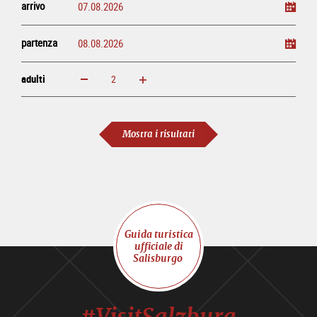
arrivo
partenza
adulti
ingrandisci
diminuisci
adulti
Mostra i risultati
Guida turistica
ufficiale di
Salisburgo
#VisitSalzburg