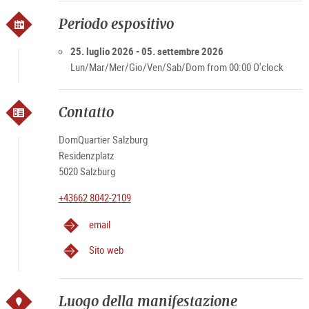
DomQuartiers.
Periodo espositivo
25.7.2026 – 5.9.2026 | Residenzplatz
25. luglio 2026 - 05. settembre 2026
27.7.2026 – 5.10.2026 | Stanze di rappresentanza
Lun/Mar/Mer/Gio/Ven/Sab/Dom from 00:00 O'clock
In collaborazione con la Fondazione Arte e Cultura e.V. Bonn
Contatto
DomQuartier Salzburg
Residenzplatz
5020 Salzburg
+43662 8042-2109
email
Sito web
Luogo della manifestazione