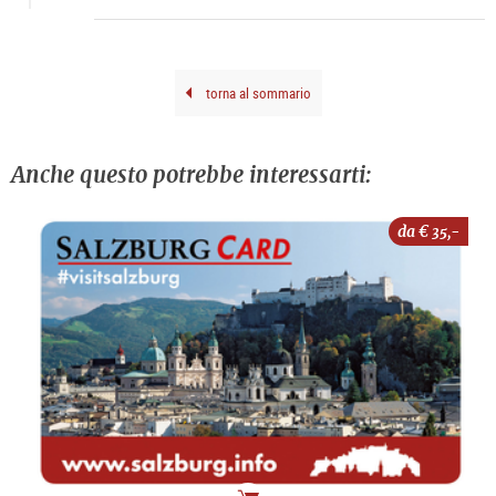
Wie
Dom
202
Kusi
Kron
torna al sommario
Anche questo potrebbe interessarti:
da €
35,-