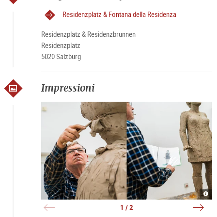
Residenzplatz & Fontana della Residenza
Residenzplatz & Residenzbrunnen
Residenzplatz
5020 Salzburg
Impressioni
Atel
Figa
|
am
©
Resi
1 / 2
Step
|
Balk
©