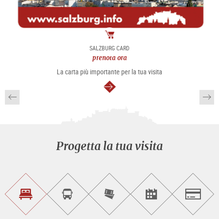
Pacchetto
SALZBURG CARD
prenota ora
La carta più importante per la tua visita
segue
Progetta la tua visita
Trova
Prenota
Compra
Trova
Salzburg
un
un
i
gli
alloggio
sightseeing
biglietti
eventi