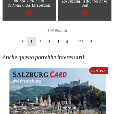
08. ago. 2026 - 17:30
Zoo Salzburg, Hellbrunner Str. 60,
St. Ändrä Kirche, Mirabellplatz
Anif
segue
segue
3193 Risultati
sfoglia
sfoglia
(pagina
1
2
3
4
5
...
119
indietro
avanti
attuale)
Anche questo potrebbe interessarti:
da €
35,-