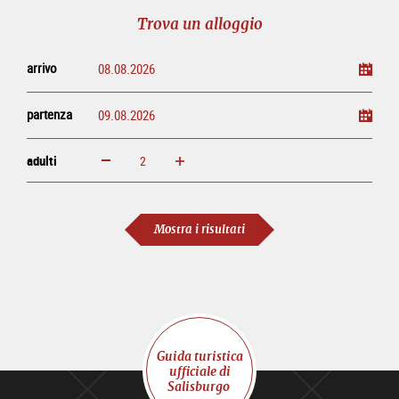
tour
online
Trova un alloggio
arrivo
partenza
adulti
ingrandisci
diminuisci
adulti
Mostra i risultati
Guida turistica
ufficiale di
Salisburgo