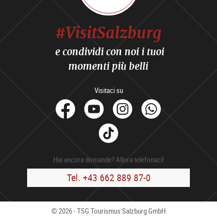
#VisitSalzburg
e condividi con noi i tuoi
momenti più belli
Visitaci su
facebook
Youtube
Instagram
Whats
Tik
Tok
Hai ancora domande? Allora telefonaci!
Tel. +43 662 889 87-0
© 2026 - TSG Tourismus Salzburg GmbH