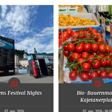
ns Festival Nights
Bio-Bauernma
Kajetanerpla
07. ago. 2026
07. ago. 2026 - 06:0