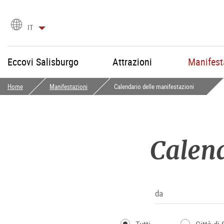
Scegli
IT
la
lingua
Eccovi Salisburgo
Attrazioni
Manifest
Home
Manifestazioni
Calendario delle manifestazioni
Calend
da