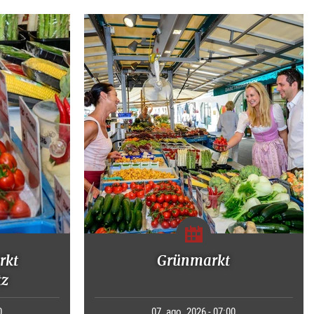
rkt
Grünmarkt
tz
0
07. ago. 2026 - 07:00