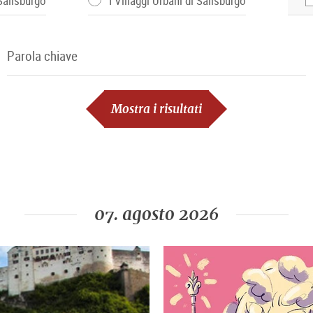
 Salisburgo
I Villaggi Urbani di Salisburgo
Parola chiave
Parola chiave
Mostra i risultati
07. agosto 2026