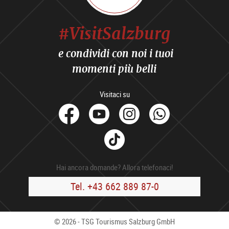
#VisitSalzburg
e condividi con noi i tuoi
momenti più belli
Visitaci su
facebook
Youtube
Instagram
Whats
Tik
Tok
Hai ancora domande? Allora telefonaci!
Tel. +43 662 889 87-0
© 2026 - TSG Tourismus Salzburg GmbH