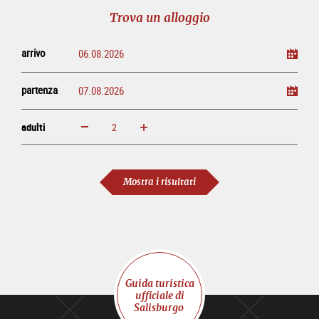
tour
online
Trova un alloggio
arrivo
partenza
adulti
ingrandisci
diminuisci
adulti
Mostra i risultati
Guida turistica
ufficiale di
Salisburgo