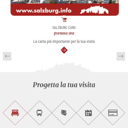
Pacchetto
SALZBURG CARD
prenota ora
La carta più importante per la tua visita
segue
Progetta la tua visita
Trova
Prenota
Compra
Trova
Salzburg
un
un
i
gli
alloggio
sightseeing
biglietti
eventi