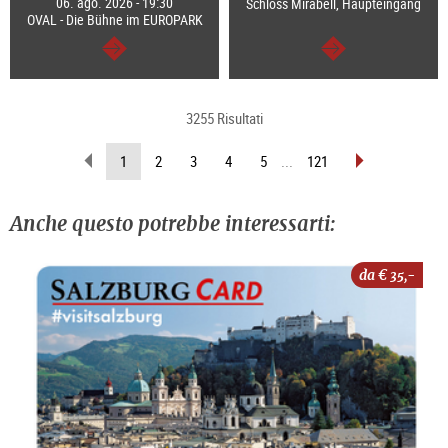
06. ago. 2026 - 19:30
Schloss Mirabell, Haupteingang
OVAL - Die Bühne im EUROPARK
segue
segue
3255 Risultati
sfoglia
sfoglia
(pagina
1
2
3
4
5
...
121
indietro
avanti
attuale)
Anche questo potrebbe interessarti:
da €
35,-