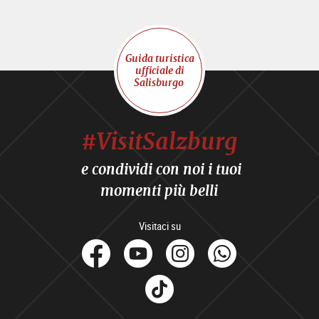
Guida turistica
ufficiale di
Salisburgo
#VisitSalzburg
e condividi con noi i tuoi
momenti più belli
Visitaci su
facebook
Youtube
Instagram
Whats
Tik