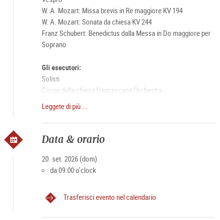
W. A. Mozart: Missa brevis in Re maggiore KV 194
W. A. Mozart: Sonata da chiesa KV 244
Franz Schubert: Benedictus dalla Messa in Do maggiore per
Soprano
Gli esecutori:
Solisti
Corpo della chiesa francescana Orchestra
„Pro Musica Sacra” Salisburgo
Leggete di più ...
Markus Stepanek – Organo
Direttore: Bernhard Gfrerer
Data & orario
Ulteriori informazioni: https://franziskanerkirche-salzburg.at
20. set. 2026 (dom)
da 09:00 o'clock
Trasferisci evento nel calendario