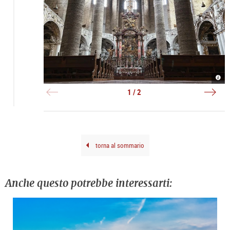
Alta
Fran
|
|
©
©
1 / 2
TSG
Anib
Brun
Trej
torna al sommario
Anche questo potrebbe interessarti: