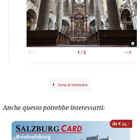
Alta
Fran
|
|
©
©
1 / 2
TSG
Anib
Brun
Trej
torna al sommario
Anche questo potrebbe interessarti:
da €
35,-