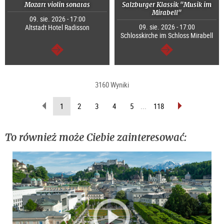
Mozart violin sonatas
Salzburger Klassik "Musik im
Mirabell"
09. sie. 2026 - 17:00
09. sie. 2026 - 17:00
Altstadt Hotel Radisson
Schlosskirche im Schloss Mirabell
dalej
dalej
3160 Wyniki
wstecz
do
(Aktualna
1
2
3
4
5
...
118
przodu
strona)
To również może Ciebie zainteresować: