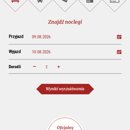
Znajdź
Rezerwacja
Kup
Szukaj
Salzburg
noclegi
wycieczek
bilety
imprez
on-
line
Znajdź noclegi
Przyjazd
Wyjazd
Dorośli
powiększ
zmniejsz
Dorośli
Wyniki wyszukiwania
Oficjalny