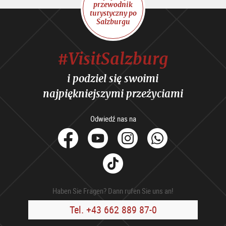
przewodnik
turystyczny po
Salzburgu
#VisitSalzburg
i podziel się swoimi
najpiękniejszymi przeżyciami
Odwiedź nas na
facebook
Youtube
Instagram
Whats
Tik
Tok
Haben Sie Fragen? Dann rufen Sie uns an!
Tel. +43 662 889 87-0