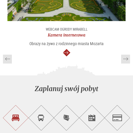
WEBCAM OGRODY MIRABELL
Kamera internetowa
Obrazy na żywo z rodzinnego miasta Mozarta
dalej
Zaplanuj swój pobyt
Znajdź
Rezerwacja
Kup
Szukaj
Salzburg
noclegi
wycieczek
bilety
imprez
on-