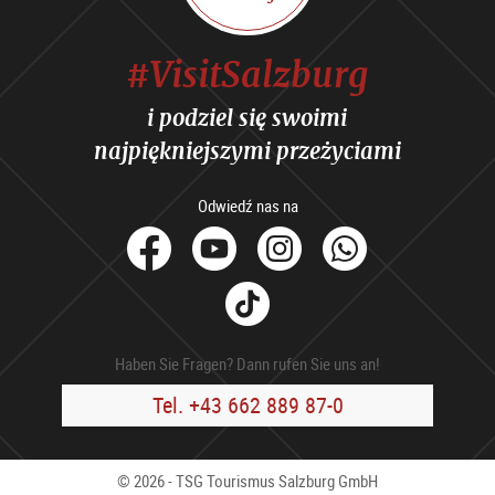
#VisitSalzburg
i podziel się swoimi
najpiękniejszymi przeżyciami
Odwiedź nas na
facebook
Youtube
Instagram
Whats
Tik
Tok
Haben Sie Fragen? Dann rufen Sie uns an!
Tel. +43 662 889 87-0
© 2026 - TSG Tourismus Salzburg GmbH