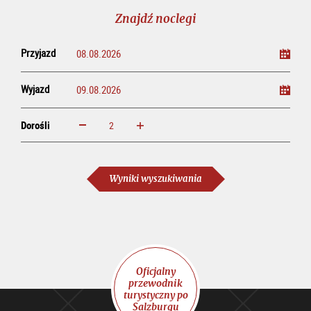
line
Znajdź noclegi
Przyjazd
Wyjazd
Dorośli
powiększ
zmniejsz
Dorośli
Wyniki wyszukiwania
Oficjalny
przewodnik
turystyczny po
Salzburgu