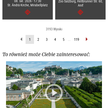
08. sie. 2026 - 17:30
Zoo Salzburg, Hellbrunner Str. 60,
St. Ändrä Kirche, Mirabellplatz
Anif
dalej
dalej
3193 Wyniki
wstecz
do
(Aktualna
1
2
3
4
5
...
119
przodu
strona)
To również może Ciebie zainteresować: