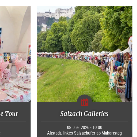
ee Tour
Salzach Galleries
0
08. sie. 2026 - 10:00
e
Altstadt, linkes Salzachufer ab Makartsteg