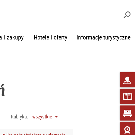
S
a i zakupy
Hotele i oferty
Informacje turystyczne
ń
Rubryka:
wszystkie