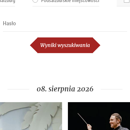
Salzburg
Podsalzburskie miejscowości
Hasło
Hasło
Wyniki wyszukiwania
08. sierpnia 2026