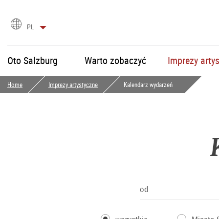
Wybór
PL
języka
Oto Salzburg
Warto zobaczyć
Imprezy arty
Home
Imprezy artystyczne
Kalendarz wydarzeń
od