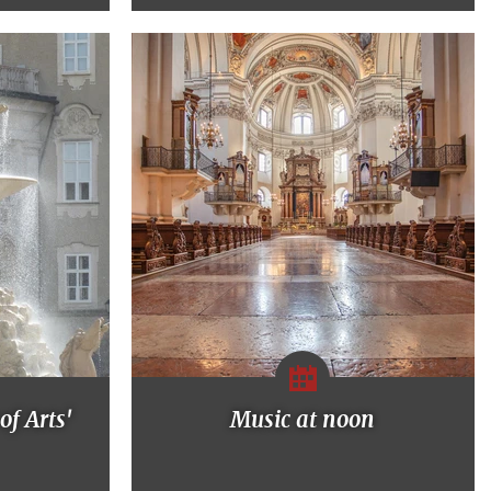
of Arts'
Music at noon