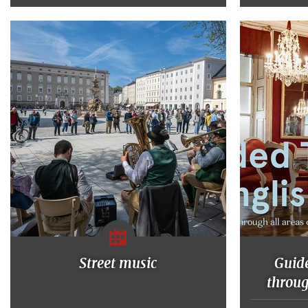
Street music
Guide
throu