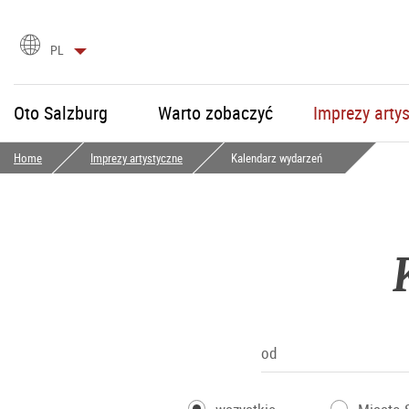
Wybór
PL
języka
Oto Salzburg
Warto zobaczyć
Imprezy arty
Home
Imprezy artystyczne
Kalendarz wydarzeń
od