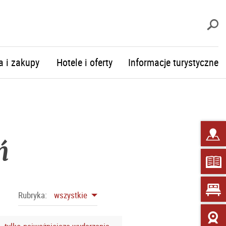
S
a i zakupy
Hotele i oferty
Informacje turystyczne
ń
Rubryka:
wszystkie