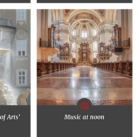
of Arts'
Music at noon