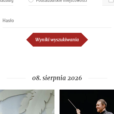
Salzburg
Podsalzburskie miejscowości
Hasło
Hasło
Wyniki wyszukiwania
08. sierpnia 2026