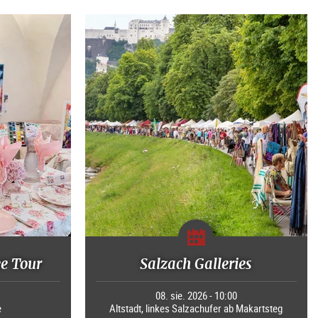
ee Tour
Salzach Galleries
0
08. sie. 2026 - 10:00
e
Altstadt, linkes Salzachufer ab Makartsteg