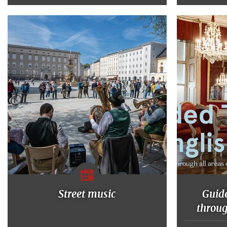
Street music
Guide
throu