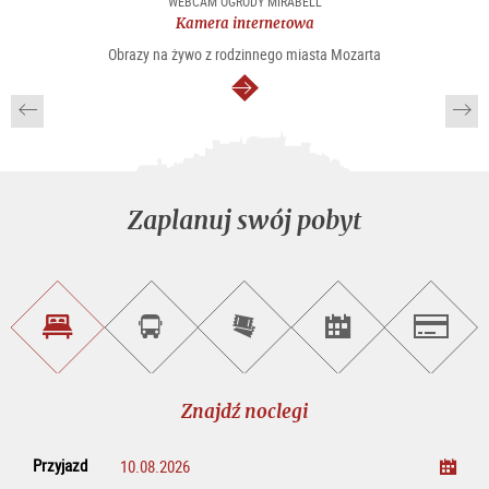
WEBCAM OGRODY MIRABELL
Kamera internetowa
Obrazy na żywo z rodzinnego miasta Mozarta
dalej
Zaplanuj swój pobyt
Znajdź
Rezerwacja
Kup
Szukaj
Salzburg
noclegi
wycieczek
bilety
imprez
on-
line
Znajdź noclegi
Przyjazd