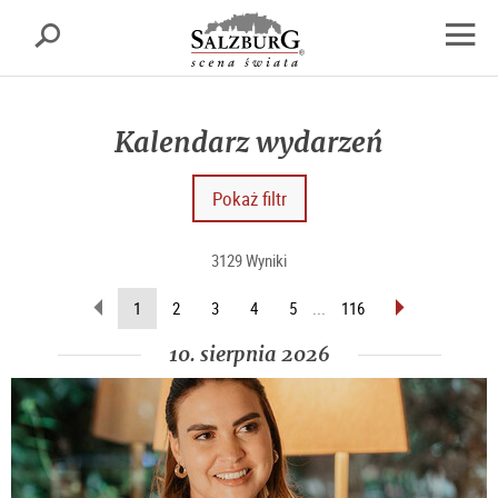
Salzburgu
Szukaj
sr.skipnav.Zum
sr.skipnav.Zum
sr.skipnav.Zu
Inhalt
Hauptmenü
den
Otwór
springen
springen
Kontaktinformationen
nawig
Kalendarz wydarzeń
Pokaż filtr
3129 Wyniki
wstecz
do
(Aktualna
1
2
3
4
5
...
116
przodu
strona)
10. sierpnia 2026