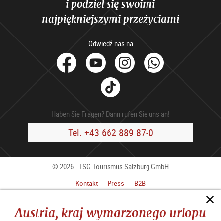
i podziel się swoimi
najpiękniejszymi przeżyciami
Odwiedź nas na
facebook
Youtube
Instagram
Whats
Tik
Tok
Haben Sie Fragen? Dann rufen Sie uns an!
Tel. +43 662 889 87-0
© 2026 - TSG Tourismus Salzburg GmbH
Kontakt
Press
B2B
Stopka redakcyjna
OWH
Austria, kraj wymarzonego urlopu
Polityka Prywatności