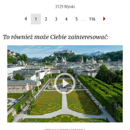
3129 Wyniki
wstecz
do
(Aktualna
1
2
3
4
5
...
116
przodu
strona)
To również może Ciebie zainteresować: