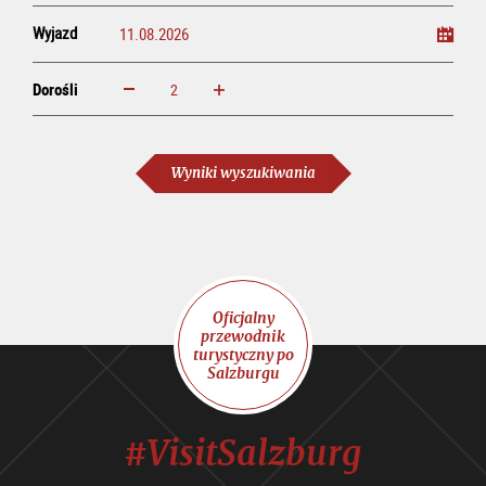
Wyjazd
Dorośli
powiększ
zmniejsz
Dorośli
Wyniki wyszukiwania
Oficjalny
przewodnik
turystyczny po
Salzburgu
#VisitSalzburg