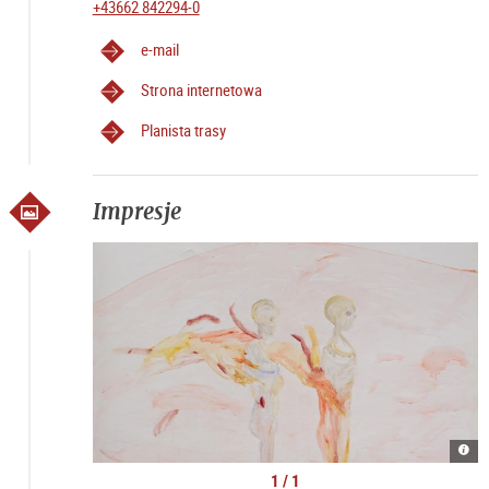
+43662 842294-0
e-mail
Strona internetowa
Planista trasy
Impresje
Kate
Lyso
|
1 / 1
©