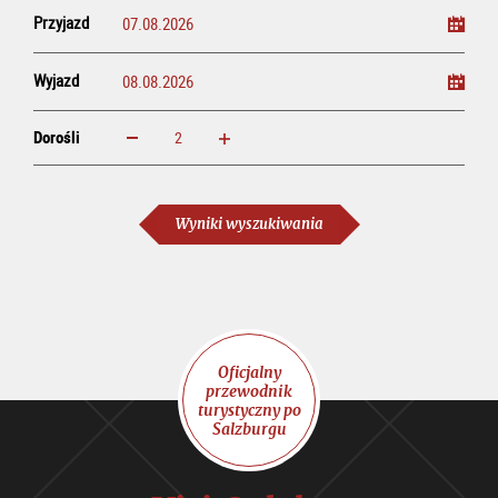
Przyjazd
Wyjazd
Dorośli
powiększ
zmniejsz
Dorośli
Wyniki wyszukiwania
Oficjalny
przewodnik
turystyczny po
Salzburgu