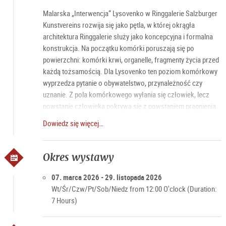
Malarska „Interwencja“ Lysovenko w Ringgalerie Salzburger
Kunstvereins rozwija się jako pętla, w której okrągła
architektura Ringgalerie służy jako koncepcyjna i formalna
konstrukcja. Na początku komórki poruszają się po
powierzchni: komórki krwi, organelle, fragmenty życia przed
każdą tożsamością. Dla Lysovenko ten poziom komórkowy
wyprzedza pytanie o obywatelstwo, przynależność czy
uznanie. Z pola komórkowego wyłania się człowiek, lecz
powstanie człowieka pokrywa się z powstaniem pragnienia.
Stopniowo dodaje stworzenia, które unoszą się na granicy
Dowiedz się więcej…
czytelności. Czy są ludzkie? „Zasługują“ na życie? Już samo
pytanie jest przemocą, która wskazuje na centralny temat tej
wystawy: dehumanizacja.
Okres wystawy
07. marca 2026 - 29. listopada 2026
Wt/Śr/Czw/Pt/Sob/Niedz from 12:00 O'clock (Duration:
7 Hours)