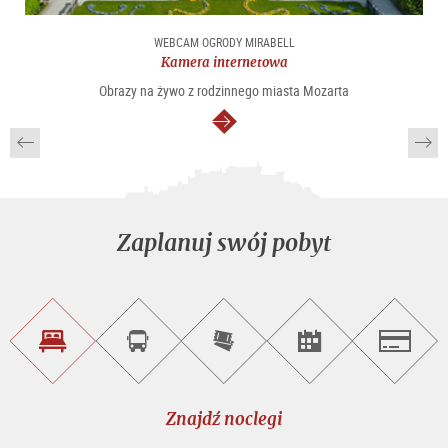
WEBCAM OGRODY MIRABELL
Kamera internetowa
Obrazy na żywo z rodzinnego miasta Mozarta
dalej
Zaplanuj swój pobyt
Znajdź
Rezerwacja
Kup
Szukaj
Salzburg
noclegi
wycieczek
bilety
imprez
on-
line
Znajdź noclegi