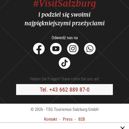
#VisitSalzburg
i podziel się swoimi
najpiękniejszymi przeżyciami
Odwiedź nas na
facebook
Youtube
Instagram
Whats
Tik
Tok
Haben Sie Fragen? Dann rufen Sie uns an!
Tel. +43 662 889 87-0
© 2026 - TSG Tourismus Salzburg GmbH
Kontakt
Press
B2B
Stopka redakcyjna
OWH