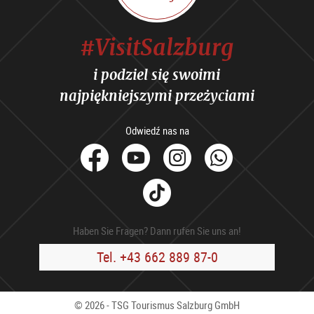
#VisitSalzburg
i podziel się swoimi
najpiękniejszymi przeżyciami
Odwiedź nas na
facebook
Youtube
Instagram
Whats
Tik
Tok
Haben Sie Fragen? Dann rufen Sie uns an!
Tel. +43 662 889 87-0
© 2026 - TSG Tourismus Salzburg GmbH