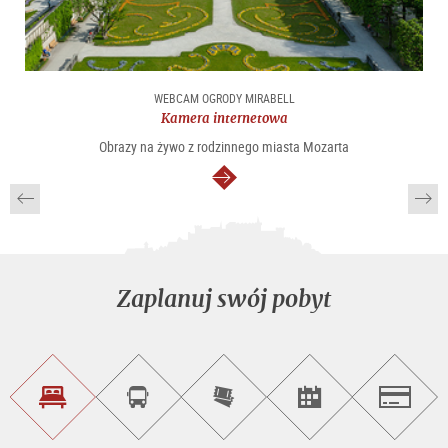
WEBCAM OGRODY MIRABELL
Kamera internetowa
Obrazy na żywo z rodzinnego miasta Mozarta
dalej
Zaplanuj swój pobyt
Znajdź
Rezerwacja
Kup
Szukaj
Salzburg
noclegi
wycieczek
bilety
imprez
on-