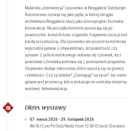
Malarska „Interwencja“ Lysovenko w Ringgalerie Salzburger
Kunstvereins rozwija się jako pętla, w której okrągła
architektura Ringgalerie służy jako koncepcyjna i formalna
konstrukcja. Na początku komórki poruszają się po
powierzchni: komórki krwi, organelle, fragmenty życia przed
każdą tożsamością. Dla Lysovenko ten poziom komórkowy
wyprzedza pytanie o obywatelstwo, przynależność czy
uznanie. Z pola komórkowego wyłania się człowiek, lecz
powstanie człowieka pokrywa się z powstaniem pragnienia.
Stopniowo dodaje stworzenia, które unoszą się na granicy
czytelności. Czy są ludzkie? „Zasługują“ na życie? Już samo
pytanie jest przemocą, która wskazuje na centralny temat tej
wystawy: dehumanizacja.
Okres wystawy
07. marca 2026 - 29. listopada 2026
Wt/Śr/Czw/Pt/Sob/Niedz from 12:00 O'clock (Duration: