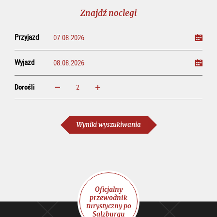
line
Znajdź noclegi
Przyjazd
Wyjazd
Dorośli
powiększ
zmniejsz
Dorośli
Wyniki wyszukiwania
Oficjalny
przewodnik
turystyczny po
Salzburgu