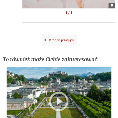
Kate
Lyso
|
1 / 1
©
kuns
doku
Wróć do przeglądu
To również może Ciebie zainteresować: