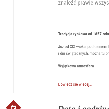
znaleźć prawie wszys
Tradycja rynkowa od 1857 rok
Już od XIX wieku, pod cieniem 
i dni świątecznych, można tu p
Wyjątkowa atmosfera
Szczególnie w sobotę Zielony T
Dowiedz się więcej…
budzi, Zielony Targ cieszy się
weekendy plac jest ulubionym 
Specjały: produkty rolne, c