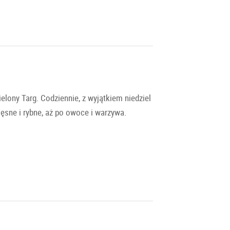
lony Targ. Codziennie, z wyjątkiem niedziel
ęsne i rybne, aż po owoce i warzywa.
 podwoje już o 6 rano, a miasto powoli się
za jego przytulną atmosferę. Zwłaszcza w
ole