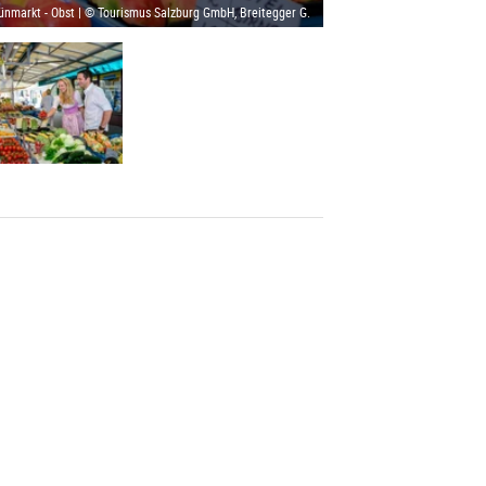
ünmarkt - Obst | © Tourismus Salzburg GmbH, Breitegger G.