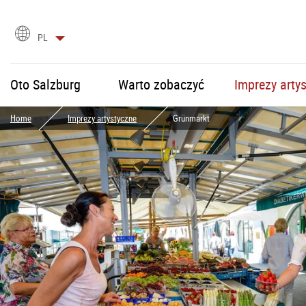
Wybór
PL
języka
Oto Salzburg
Warto zobaczyć
Imprezy arty
Home
Imprezy artystyczne
Grünmarkt