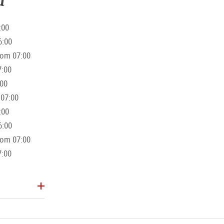
a
:00
6:00
ta 6-15 (z wyłączeniem dni świątecznych)
from 07:00
7:00
:00
 07:00
:00
6:00
from 07:00
7:00