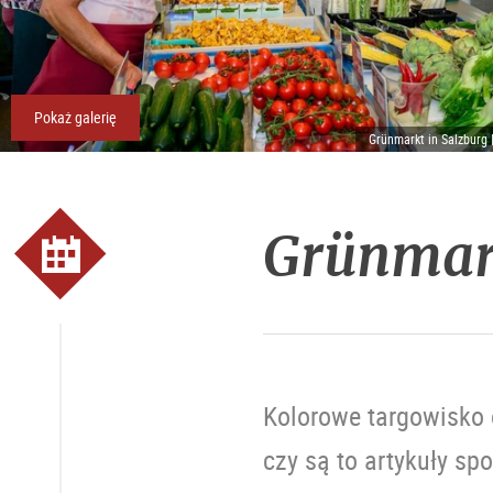
Pokaż galerię
Grünmarkt in Salzburg 
Grünmar
Kolorowe targowisko 
czy są to artykuły sp