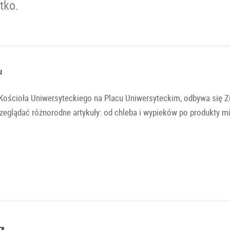
tko.
u
Kościoła Uniwersyteckiego na Placu Uniwersyteckim, odbywa się Zie
rzeglądać różnorodne artykuły: od chleba i wypieków po produkty mi
arg otacza wyjątkowa aura. Kiedy stragany targowe otwierają swoje
 szczególną popularnością. Odwiedzający i mieszkańcy cenią rynek 
miejscem spotkań dla młodych i starszych.
hleb, wypieki, mięso i produkty przetworzone, owoce, warzywa, alkoh