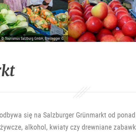
| © Tourismus Salzburg GmbH, Breitegger G.
kt
odbywa się na Salzburger Grünmarkt od ponad 1
ożywcze, alkohol, kwiaty czy drewniane zabawk