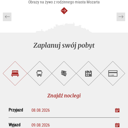
Obrazy na żywo z rodzinnego miasta Mozarta
dalej
Zaplanuj swój pobyt
Znajdź
Rezerwacja
Kup
Szukaj
Salzburg
noclegi
wycieczek
bilety
imprez
on-
line
Znajdź noclegi
Przyjazd
Wyjazd