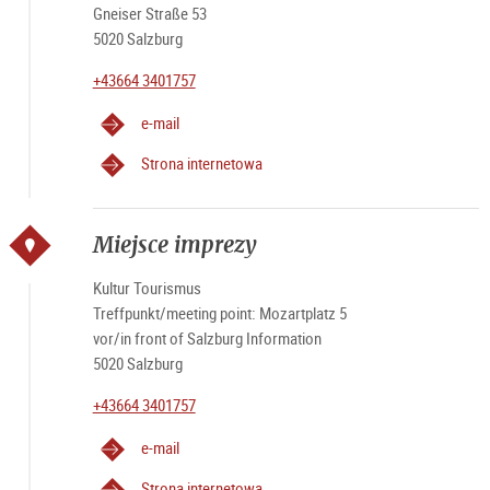
Prosimy pamiętać, że wycieczki są zapewniane przez
Gneiser Straße 53
przewodnika i nie mają żadnego związku z turystyką w
5020 Salzburg
Salzburgu.
+43664 3401757
e-mail
Strona internetowa
Miejsce imprezy
Kultur Tourismus
Treffpunkt/meeting point: Mozartplatz 5
vor/in front of Salzburg Information
5020 Salzburg
+43664 3401757
e-mail
Strona internetowa