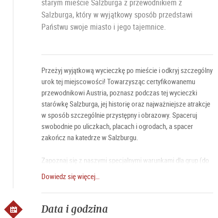
starym mieście Salzburga z przewodnikiem z
Salzburga, który w wyjątkowy sposób przedstawi
Państwu swoje miasto i jego tajemnice.
Przeżyj wyjątkową wycieczkę po mieście i odkryj szczególny
urok tej miejscowości! Towarzysząc certyfikowanemu
przewodnikowi Austria, poznasz podczas tej wycieczki
starówkę Salzburga, jej historię oraz najważniejsze atrakcje
w sposób szczególnie przystępny i obrazowy. Spaceruj
swobodnie po uliczkach, placach i ogrodach, a spacer
zakończ na katedrze w Salzburgu.
Zapoznaj się z naszymi specjalnymi warunkami dla grup (do
25 os. na przewodnika) oraz dla małych grup i rodzin.
Dowiedz się więcej…
• Rezerwacja dla
małych grup, rodzin i gości
indywidualnych
Data i godzina
• Rezerwacja
Summer Special
(do 15. sierpnia goście