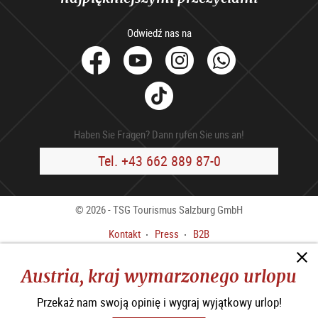
Odwiedź nas na
facebook
Youtube
Instagram
Whats
Tik
Tok
Haben Sie Fragen? Dann rufen Sie uns an!
Tel. +43 662 889 87-0
© 2026 - TSG Tourismus Salzburg GmbH
Kontakt
Press
B2B
Stopka redakcyjna
OWH
Austria, kraj wymarzonego urlopu
Polityka Prywatności
Oświadczenie o dostępności
Przekaż nam swoją opinię i wygraj wyjątkowy urlop!