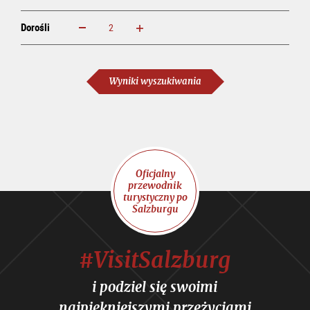
Dorośli
powiększ
zmniejsz
Dorośli
Wyniki wyszukiwania
Oficjalny
przewodnik
turystyczny po
Salzburgu
#VisitSalzburg
i podziel się swoimi
najpiękniejszymi przeżyciami