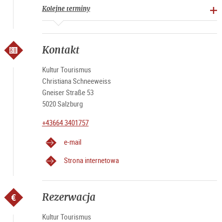
Kolejne terminy
Zgłoszenie/
rezerwacja online
, telefonicznie
+ 43 664 340
1757 lub mailowo
info@kultur-tourismus.com
przed
rozpoczęciem wydarzenia jest wymagana
Miejsce spotkania:
Informacja turystyczna w Salzburgu
Kontakt
(Mozartplatz 5) Ważne!! Przed wejściem
Czas:
14:00 codziennie oprócz środy i niedzieli (sezon
Kultur Tourismus
wstępny 30.06.)
Christiana Schneeweiss
Czas trwania:
1,5 godziny
Gneiser Straße 53
Język:
Niemiecki i angielski
5020 Salzburg
Cena
: 21 euro
+43664 3401757
Dzieci:
(8-12 lat) 4,50 euro
Karta Salzburg:
17 euro (gotówka na miejscu)
e-mail
Bilet rodzinny:
52 euro (2 dorosłych + 2 dzieci 8-12 lat)
Bilet grupowy:
185 euro za 10 osób |
Bilet grupowy:
Strona internetowa
105 euro za 5 osób
WAŻNE! JEŻELI REZERWUJESZ ONLINE W DNIU
WYDARZENIA, PROSZĘ SKONTAKTUJ SIĘ W CELU
Rezerwacja
POTWIERDZENIA + 0664 - 3401757
Kultur Tourismus