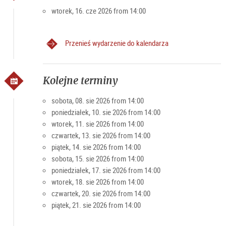
indywidualni przy grupie powyżej 8 osób) nowość!
wtorek, 16. cze 2026 from 14:00
• Rezerwacja dla
grup max. 25 os. klasyczna wycieczka
po mieście
Przenieś wydarzenie do kalendarza
• Rezerwacja dla
grup max. 25 os. Dźwiękowy Salzburg
Rezerwacja
online
wymagana (ograniczona liczba
Kolejne terminy
uczestników)
sobota, 08. sie 2026 from 14:00
Wycieczka odbywa się wyłącznie w samym sercu starówki
poniedziałek, 10. sie 2026 from 14:00
Salzburga, dlatego może ją również z łatwością pokonać
wtorek, 11. sie 2026 from 14:00
osoby o ograniczonej sprawności ruchowej. Bez barier
czwartek, 13. sie 2026 from 14:00
piątek, 14. sie 2026 from 14:00
Wszystkie szczegóły oraz ważne informacje i wiele innych
sobota, 15. sie 2026 from 14:00
ofert znajdziesz na
stronie internetowej organizatora Kultur
poniedziałek, 17. sie 2026 from 14:00
Tourismus Salzburg
.
wtorek, 18. sie 2026 from 14:00
czwartek, 20. sie 2026 from 14:00
Warto wiedzieć
piątek, 21. sie 2026 from 14:00
Przewodnik:
Mag.a Christiana Schneeweiß, historyk
sztuki/ licencjonowany przewodnik Austria