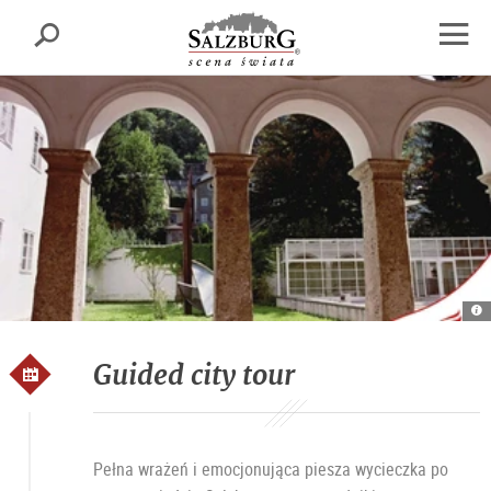
Salzburgu
Szukaj
sr.skipnav.Zum
sr.skipnav.Zum
sr.skipnav.Zu
Inhalt
Hauptmenü
den
Otwór
springen
springen
Kontaktinformationen
nawig
Ku
S
Ku
T
Guided city tour
Pełna wrażeń i emocjonująca piesza wycieczka po