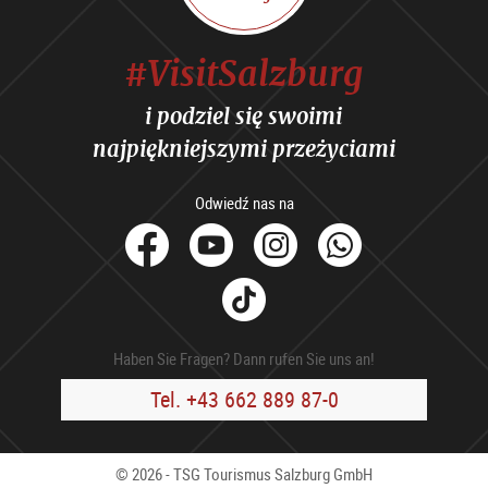
#VisitSalzburg
i podziel się swoimi
najpiękniejszymi przeżyciami
Odwiedź nas na
facebook
Youtube
Instagram
Whats
Tik
Tok
Haben Sie Fragen? Dann rufen Sie uns an!
Tel. +43 662 889 87-0
© 2026 - TSG Tourismus Salzburg GmbH