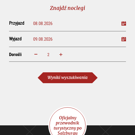
line
Znajdź noclegi
Przyjazd
Wyjazd
Dorośli
powiększ
zmniejsz
Dorośli
Wyniki wyszukiwania
Oficjalny
przewodnik
turystyczny po
Salzburgu