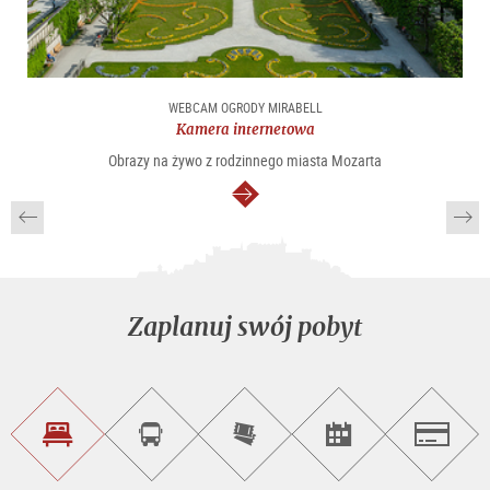
WEBCAM OGRODY MIRABELL
Kamera internetowa
Obrazy na żywo z rodzinnego miasta Mozarta
dalej
Zaplanuj swój pobyt
Znajdź
Rezerwacja
Kup
Szukaj
Salzburg
noclegi
wycieczek
bilety
imprez
on-