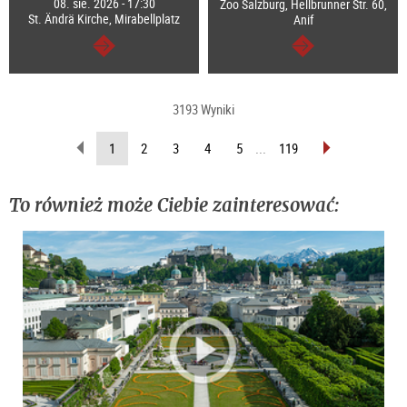
08. sie. 2026 - 17:30
Zoo Salzburg, Hellbrunner Str. 60,
St. Ändrä Kirche, Mirabellplatz
Anif
dalej
dalej
3193 Wyniki
wstecz
do
(Aktualna
1
2
3
4
5
...
119
przodu
strona)
To również może Ciebie zainteresować: