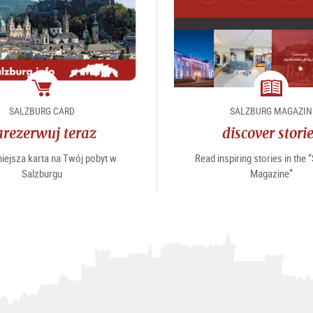
Pakiet
magazin
SALZBURG CARD
SALZBURG MAGAZIN
arezerwuj teraz
discover stori
iejsza karta na Twój pobyt w
Read inspiring stories in the 
Salzburgu
Magazine”