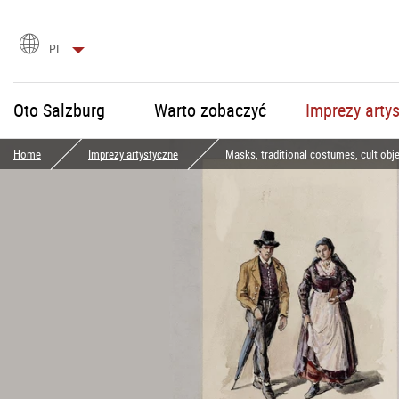
Wybór
PL
języka
Oto Salzburg
Warto zobaczyć
Imprezy arty
Home
Imprezy artystyczne
Masks, traditional costumes, cult objec