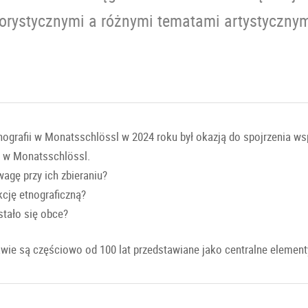
orystycznymi a różnymi tematami artystycznymi
ografii w Monatsschlössl w 2024 roku był okazją do spojrzenia ws
y w Monatsschlössl.
wagę przy ich zbieraniu?
kcję etnograficzną?
stało się obce?
ie są częściowo od 100 lat przedstawiane jako centralne elementy