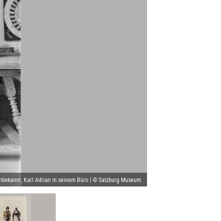
nbekannt, Karl Adrian in seinem Büro | © Salzburg Museum