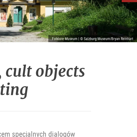
Folklore Museum | © Salzburg Museum/Bryan Reinhart
 cult objects
cting
scem specjalnych dialogów