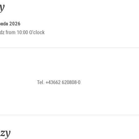
y
opada 2026
z from 10:00 O'clock
Tel. +43662 620808-0
ezy