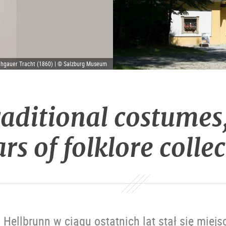
achgauer Tracht (1860) | © Salzburg Museum
aditional costumes,
rs of folklore colle
Hellbrunn w ciągu ostatnich lat stał się miej