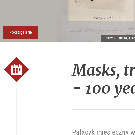
Pokaż galerię
Franz Kulstrunk, Fl
Masks, tr
- 100 yea
Pałacyk miesięczny w 