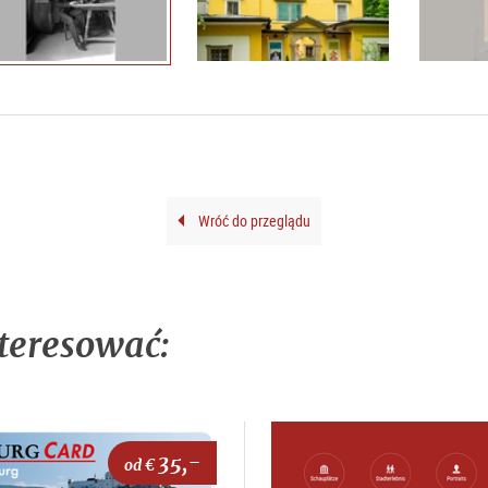
Wróć do przeglądu
teresować:
35,-
od €