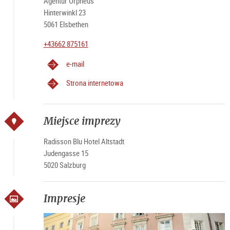
Agentur Orpheus
Hinterwinkl 23
5061 Elsbethen
+43662 875161
e-mail
Strona internetowa
Miejsce imprezy
Radisson Blu Hotel Altstadt
Judengasse 15
5020 Salzburg
Impresje