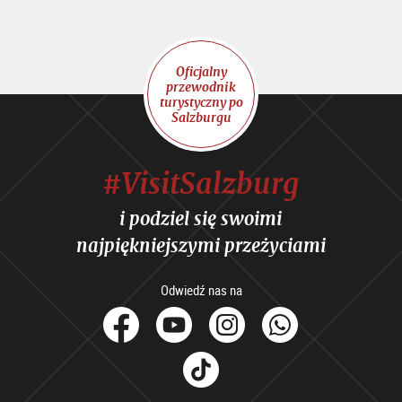
Oficjalny
przewodnik
turystyczny po
Salzburgu
#VisitSalzburg
i podziel się swoimi
najpiękniejszymi przeżyciami
Odwiedź nas na
facebook
Youtube
Instagram
Whats
Tik