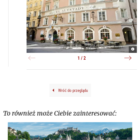
Radi
Rena
Blu
Radi
Hote
|
1 / 2
Alts
©
|
Agen
©
Orph
Radi
Blu
Hote
Alts
Wróć do przeglądu
To również może Ciebie zainteresować: