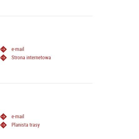
e-mail
Strona internetowa
e-mail
Planista trasy