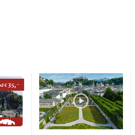
35,-
od €