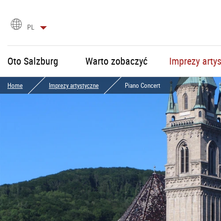
Wybór
PL
języka
Oto Salzburg
Warto zobaczyć
Imprezy arty
Home
Imprezy artystyczne
Piano Concert