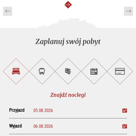
dalej
Zaplanuj swój pobyt
Znajdź
Rezerwacja
Kup
Szukaj
Salzburg
noclegi
wycieczek
bilety
imprez
on-
line
Znajdź noclegi
Przyjazd
Wyjazd