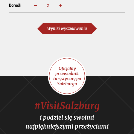
Dorośli
powiększ
zmniejsz
Dorośli
Wyniki wyszukiwania
Oficjalny
przewodnik
turystyczny po
Salzburgu
#VisitSalzburg
i podziel się swoimi
najpiękniejszymi przeżyciami