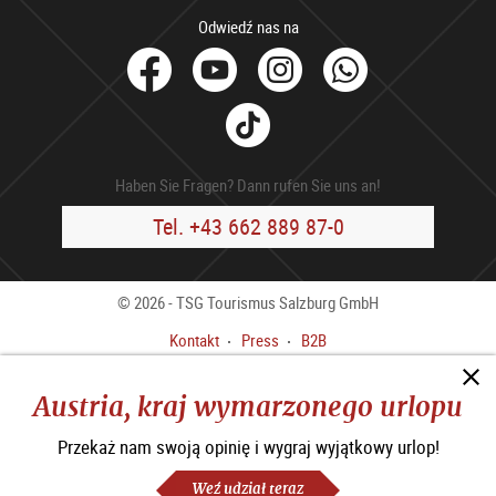
Odwiedź nas na
facebook
Youtube
Instagram
Whats
Tik
Tok
Haben Sie Fragen? Dann rufen Sie uns an!
Tel. +43 662 889 87-0
© 2026 - TSG Tourismus Salzburg GmbH
Kontakt
Press
B2B
Stopka redakcyjna
OWH
Austria, kraj wymarzonego urlopu
Polityka Prywatności
Oświadczenie o dostępności
Przekaż nam swoją opinię i wygraj wyjątkowy urlop!
Ustawienia plików cookie
Weź udział teraz