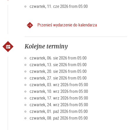
czwartek, 11. cze 2026 from 05:00
Skąd w ogóle pochodzi nazwa słynnego rynku
tygodniowego?
Przenieś wydarzenie do kalendarza
Według przekazów nazwa ma swoje źródło w miejskich
magazynach zbożowych budynku Schrannengebäude na
Mirabellplatz oraz w Schrannengasse.
Kolejne terminy
Popularność Schranne
czwartek, 06. sie 2026 from 05:00
czwartek, 13. sie 2026 from 05:00
Od swoich początków Schranne cieszy się równą
czwartek, 20. sie 2026 from 05:00
popularnością wśród turystów i mieszkańców, co także
czwartek, 27. sie 2026 from 05:00
odzwierciedla się w przydzielaniu stoisk: Zazwyczaj trzeba
czwartek, 03. wrz 2026 from 05:00
czekać do dziesięciu lat na stoisko.
czwartek, 10. wrz 2026 from 05:00
czwartek, 17. wrz 2026 from 05:00
Czytaj również: Poranek na Schranne
czwartek, 24. wrz 2026 from 05:00
czwartek, 01. paź 2026 from 05:00
Godziny otwarcia rynku
czwartek, 08. paź 2026 from 05:00
Każdy czwartek 4-13 (środa, jeśli czwartek jest dniem