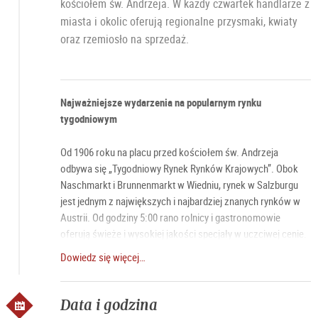
kościołem św. Andrzeja. W każdy czwartek handlarze z
miasta i okolic oferują regionalne przysmaki, kwiaty
oraz rzemiosło na sprzedaż.
Najważniejsze wydarzenia na popularnym rynku
tygodniowym
Od 1906 roku na placu przed kościołem św. Andrzeja
odbywa się „Tygodniowy Rynek Rynków Krajowych”. Obok
Naschmarkt i Brunnenmarkt w Wiedniu, rynek w Salzburgu
jest jednym z największych i najbardziej znanych rynków w
Austrii. Od godziny 5:00 rano rolnicy i gastronomowie
oferują świeże i wysokiej jakości specjały w uczciwej cenie.
Latem bardzo popularne są kwiaty i rośliny, natomiast zimą
Dowiedz się więcej…
sprzedawane są wianki adwentowe, a na Wielkanoc
tradycyjne palmowe bukiety. Dla miłośników kulinariów
polecamy sycącego kurczaka, klarowną zupę rybną lub
Data i godzina
typową przekąskę salzburską z budki z kiełbasami.