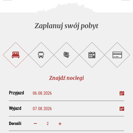
Zaplanuj swój pobyt
Znajdź
Rezerwacja
Kup
Szukaj
Salzburg
noclegi
wycieczek
bilety
imprez
on-
line
Znajdź noclegi
Przyjazd
Wyjazd
Dorośli
powiększ
zmniejsz
Dorośli