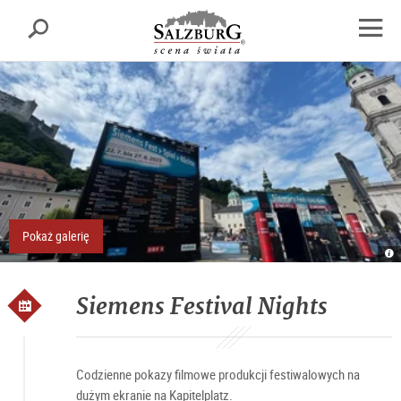
Salzburgu
Szukaj
sr.skipnav.Zum
sr.skipnav.Zum
sr.skipnav.Zu
Inhalt
Hauptmenü
den
Otwór
springen
springen
Kontaktinformationen
nawig
Pokaż galerię
Si
Siemens Festival Nights
Codzienne pokazy filmowe produkcji festiwalowych na
dużym ekranie na Kapitelplatz.