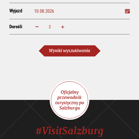
Wyjazd
Dorośli
powiększ
zmniejsz
Dorośli
Wyniki wyszukiwania
Oficjalny
przewodnik
turystyczny po
Salzburgu
#VisitSalzburg