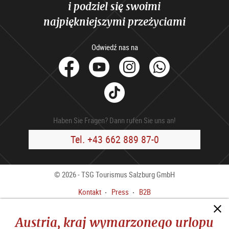
i podziel się swoimi
najpiękniejszymi przeżyciami
Odwiedź nas na
facebook
Youtube
Instagram
Whats
Tik
Tok
Haben Sie Fragen? Dann rufen Sie uns an!
Tel. +43 662 889 87-0
© 2026 - TSG Tourismus Salzburg GmbH
Kontakt
Press
B2B
Stopka redakcyjna
OWH
Austria, kraj wymarzonego urlopu
Polityka Prywatności