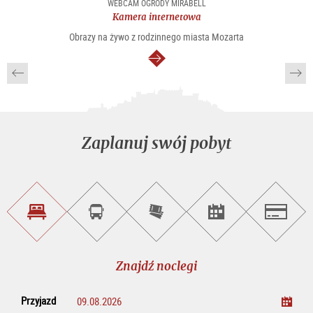
WEBCAM OGRODY MIRABELL
Kamera internetowa
Obrazy na żywo z rodzinnego miasta Mozarta
dalej
Zaplanuj swój pobyt
Znajdź
Rezerwacja
Kup
Szukaj
Salzburg
noclegi
wycieczek
bilety
imprez
on-
line
Znajdź noclegi
Przyjazd