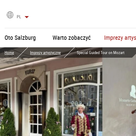
Wybór
PL
języka
Oto Salzburg
Warto zobaczyć
Imprezy arty
Home
Imprezy artystyczne
Special Guided Tour on Mozart