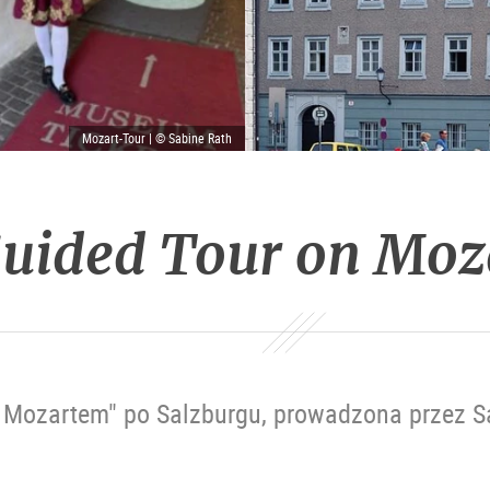
Mozart-Tour | © Sabine Rath
Guided Tour on Moz
 Mozartem" po Salzburgu, prowadzona przez S