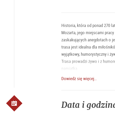
Historia, która od ponad 270 l
Mozarta, jego miejscami pracy 
zaskakujących anegdotach o je
trasa jest idealna dla miłośni
wyjątkowy, humorystyczny i ży
Trasa prowadzi żywo i z humore
pamiątką.
Dowiedz się więcej…
Język: niemiecki.
Czas trwania: 1,5 godziny
Cena: 35,00 € za osobę.
Data i godzin
Miejsce spotkania: Linzergasse