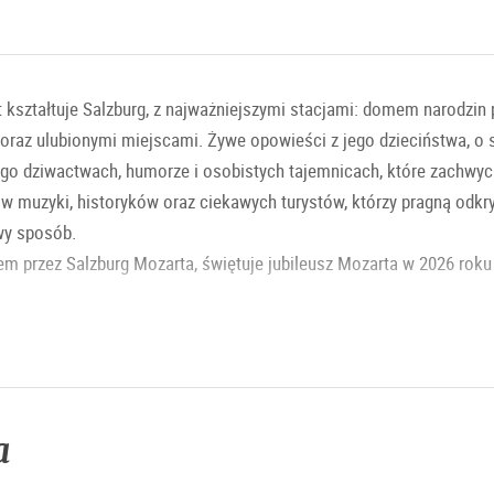
at kształtuje Salzburg, z najważniejszymi stacjami: domem narodzi
oraz ulubionymi miejscami. Żywe opowieści z jego dzieciństwa, o s
go dziwactwach, humorze i osobistych tajemnicach, które zachwyc
ków muzyki, historyków oraz ciekawych turystów, którzy pragną odkry
wy sposób.
m przez Salzburg Mozarta, świętuje jubileusz Mozarta w 2026 roku 
a
 / Kościół św. Sebastiana