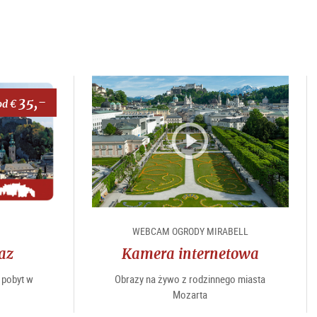
35,-
od €
WEBCAM OGRODY MIRABELL
az
Kamera internetowa
 pobyt w
Obrazy na żywo z rodzinnego miasta
Mozarta