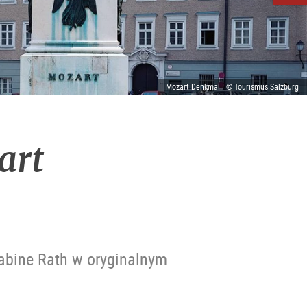
Mozart Denkmal | © Tourismus Salzburg
art
abine Rath w oryginalnym