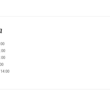
de-salzburg.com
a
:00
4:00
4:00
:00
 14:00