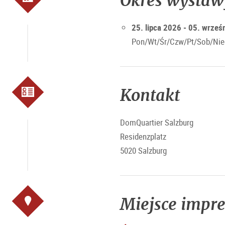
Okres wystaw
25. lipca 2026 - 05. wrześ
Pon/Wt/Śr/Czw/Pt/Sob/Nied
Kontakt
DomQuartier Salzburg
Residenzplatz
5020 Salzburg
Miejsce impr