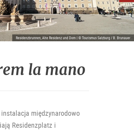
Residenzbrunnen, Alte Residenz und Dom | © Tourismus Salzburg / B. Brunauer
arem la mano
: instalacja międzynarodowo
ają Residenzplatz i