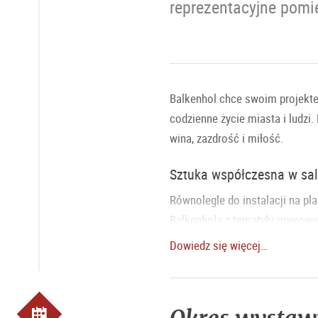
reprezentacyjne pomie
Balkenhol chce swoim projekte
codzienne życie miasta i ludzi.
wina, zazdrość i miłość.
Sztuka współczesna w sal
Równolegle do instalacji na p
Balkenhola z tematyki operowe
Dowiedz się więcej…
25.7.2026 – 5.9.2026 | Plac rez
27.7.2026 – 5.10.2026 | Sale re
We współpracy z Fundacją Sztuk