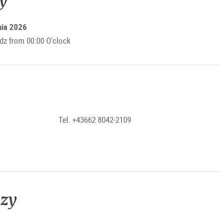
y
nia 2026
z from 00:00 O'clock
Tel. +43662 8042-2109
ezy