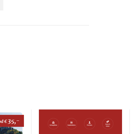
35,-
od €