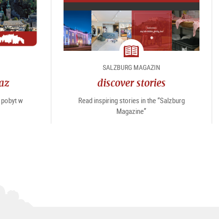
magazine
SALZBURG MAGAZIN
az
discover stories
 pobyt w
Read inspiring stories in the “Salzburg
Magazine”