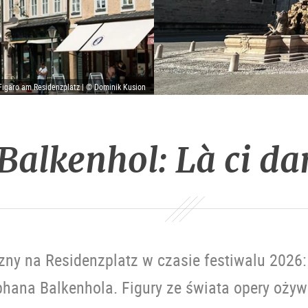
Figaro am Residenzplatz | © Dominik Kusion
Balkenhol: Là ci d
czny na Residenzplatz w czasie festiwalu 2026
hana Balkenhola. Figury ze świata opery ożywi