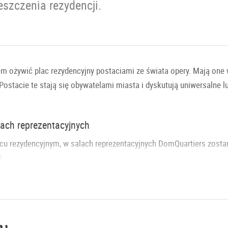
szczenia rezydencji.
m ożywić plac rezydencyjny postaciami ze świata opery. Mają one
 Postacie te stają się obywatelami miasta i dyskutują uniwersalne l
ach reprezentacyjnych
lacu rezydencyjnym, w salach reprezentacyjnych DomQuartiers zost
j.
ydencyjny
prezentacyjne
a i Kultura e.V. Bonn