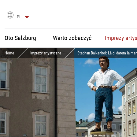
Wybór
PL
języka
Oto Salzburg
Warto zobaczyć
Imprezy arty
Home
Imprezy artystyczne
Stephan Balkenhol: Là ci darem la ma