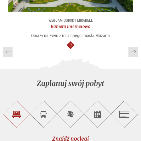
WEBCAM OGRODY MIRABELL
Kamera internetowa
Obrazy na żywo z rodzinnego miasta Mozarta
dalej
Zaplanuj swój pobyt
Znajdź
Rezerwacja
Kup
Szukaj
Salzburg
noclegi
wycieczek
bilety
imprez
on-
line
Znajdź noclegi