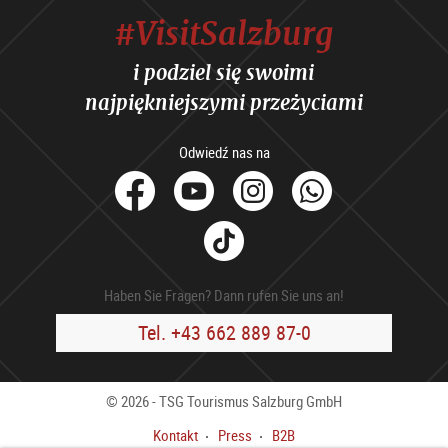
#VisitSalzburg
i podziel się swoimi
najpiękniejszymi przeżyciami
Odwiedź nas na
facebook
Youtube
Instagram
Whats
Tik
Tok
Haben Sie Fragen? Dann rufen Sie uns an!
Tel. +43 662 889 87-0
© 2026 - TSG Tourismus Salzburg GmbH
Kontakt
Press
B2B