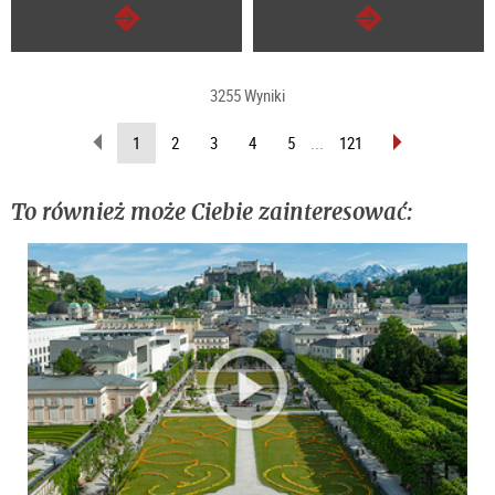
dalej
dalej
3255 Wyniki
wstecz
do
(Aktualna
1
2
3
4
5
...
121
przodu
strona)
To również może Ciebie zainteresować: