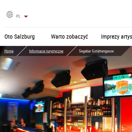
Wybór
PL
języka
Oto Salzburg
Warto zobaczyć
Imprezy arty
Home
Informacje turystyczne
Segabar Gstättengasse