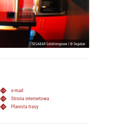
SEGABAR Gstättengasse | © Segabar
e-mail
Strona internetowa
Planista trasy