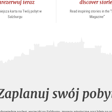
arezerwuj teraz
discover stori
iejsza karta na Twój pobyt w
Read inspiring stories in the 
Salzburgu
Magazine”
Zaplanuj swój poby
odpowiednie noclegi, wycieczki po Salzburgu, imprezy artystyczne oraz bilety na ni