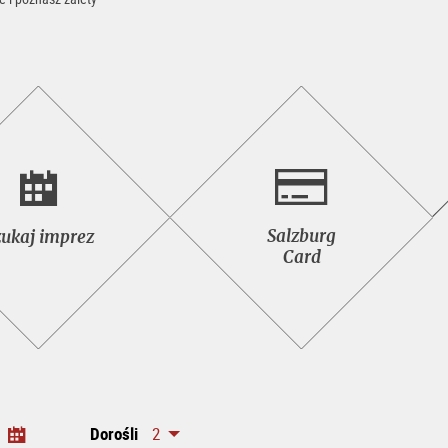
Szukaj
Salzburg<br>Card
Salzburg
zukaj imprez
imprez
Card
Dorośli
2