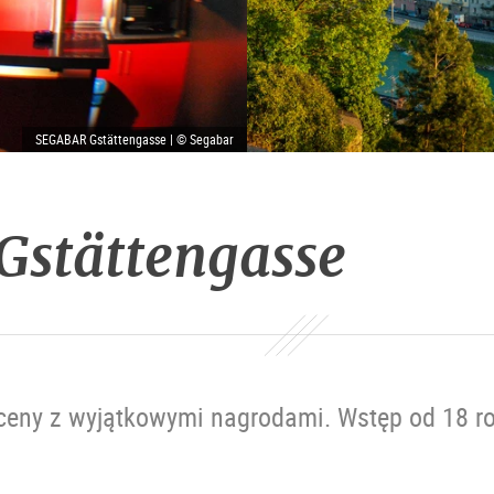
SEGABAR Gstättengasse | © Segabar
Gstättengasse
ceny z wyjątkowymi nagrodami. Wstęp od 18 ro