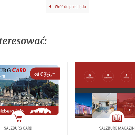
Wróć do przeglądu
teresować:
35,-
od €
Pakiet
magazin
SALZBURG CARD
SALZBURG MAGAZIN