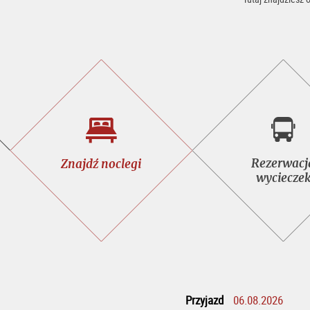
Znajdź
Rezer
Rezerwacj
Znajdź noclegi
noclegi
wycie
wyciecze
Przyjazd