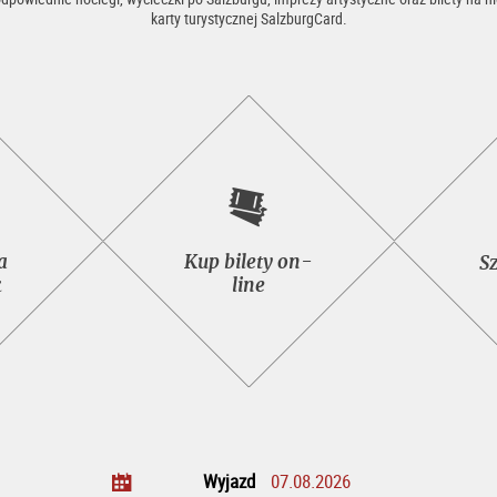
karty turystycznej SalzburgCard.
wacja
Kup
a
Kup bilety on-
S
czek
bilety
k
line
on-
line
Wyjazd