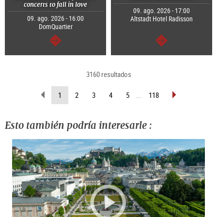
concerts to fall in love
09. ago. 2026 - 17:00
09. ago. 2026 - 16:00
Altstadt Hotel Radisson
DomQuartier
continuar
continuar
3160 resultados
retroceder
pasar
(página
1
2
3
4
5
...
118
página
página
actual )
Esto también podría interesarle :