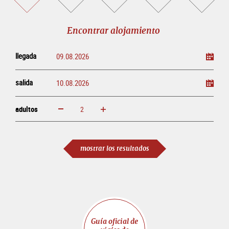
alojamiento
visitas
entradas
eventos
guiadas
en
línea
Encontrar alojamiento
llegada
salida
adultos
aumentar
disminuir
adultos
mostrar los resultados
Guía oficial de