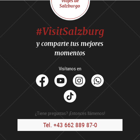
viajes de
Salzburgo
#VisitSalzburg
y comparte tus mejores
momentos
Visítanos en
facebook
Youtube
Instagram
Whats
Tik
Tok
¿Tiene preguntas? ¡Entonces llámenos!
Tel. +43 662 889 87-0