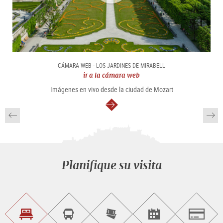
CÁMARA WEB - LOS JARDINES DE MIRABELL
ir a la cámara web
Imágenes en vivo desde la ciudad de Mozart
continuar
Planifique su visita
Encontrar
Reservar
Comprar
Encontrar<br>
Salzburg