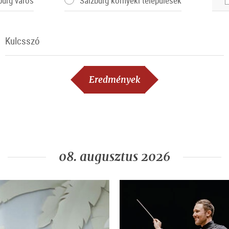
burg város
Salzburg környéki települések
Kulcsszó
Kulcsszó
Eredmények
08. augusztus 2026