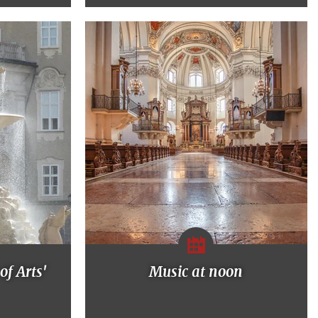
of Arts'
Music at noon