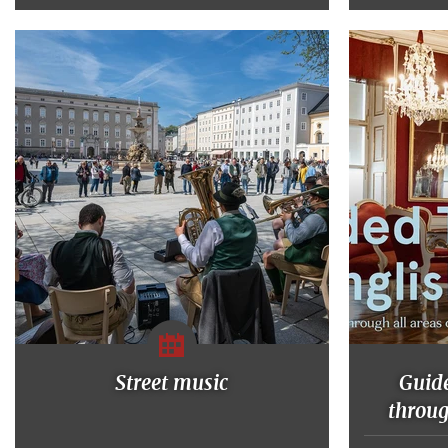
Street music
Guide
throu