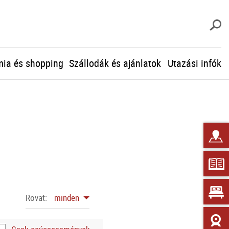
K
ia és shopping
Szállodák és ajánlatok
Utazási infók
Rovat:
minden