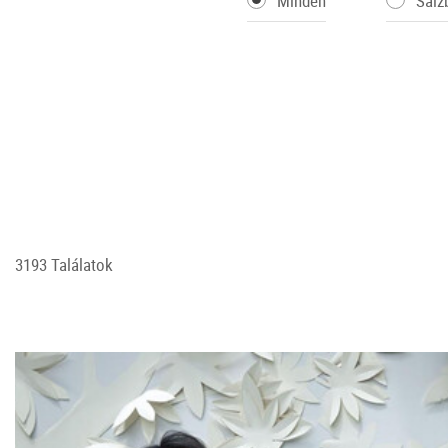
Minden
Salz
3193 Találatok